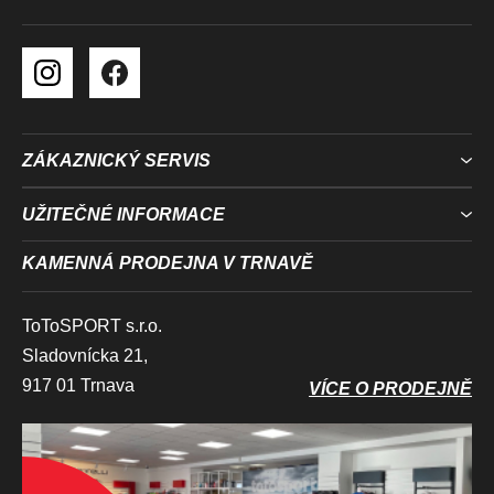
V
Ý
P
I
S
U
ZÁKAZNICKÝ SERVIS
UŽITEČNÉ INFORMACE
KAMENNÁ PRODEJNA V TRNAVĚ
ToToSPORT s.r.o.
Sladovnícka 21,
917 01 Trnava
VÍCE O PRODEJNĚ