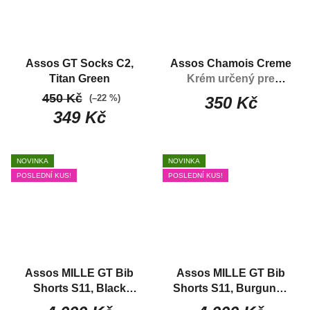
Assos GT Socks C2,
Assos Chamois Creme
Titan Green
Krém určený pre
cyklistov na chúlostivé
450 Kč
(–22 %)
350 Kč
miesta
349 Kč
NOVINKA
NOVINKA
POSLEDNÍ KUS!
POSLEDNÍ KUS!
Assos MILLE GT Bib
Assos MILLE GT Bib
Shorts S11, Black
Shorts S11, Burgundy
Series
Pánske
Red
Pánske