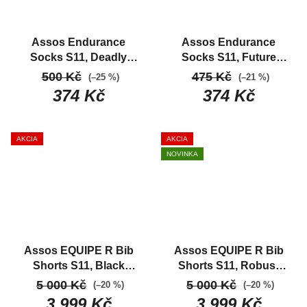
Assos Endurance
Assos Endurance
Socks S11, Deadly
Socks S11, Future
Berry
Klasické letné
Dusk
Závodné letné
500 Kč
475 Kč
(–25 %)
(–21 %)
cyklistické ponožky
ponožky
374 Kč
374 Kč
AKCIA
AKCIA
NOVINKA
Assos EQUIPE R Bib
Assos EQUIPE R Bib
Shorts S11, Black
Shorts S11, Robust
series
Nová generácia
Grey
5 000 Kč
5 000 Kč
(–20 %)
(–20 %)
závodných nohavíc
3 999 Kč
3 999 Kč