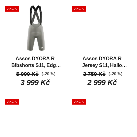
Ů
AKCIA
AKCIA
Assos DYORA R
Assos DYORA R
Bibshorts S11, Edge
Jersey S11, Hallo
green
Dámske
green
Závodný
5 000 Kč
3 750 Kč
(–20 %)
(–20 %)
závodné
dámsky cyklo dres do
3 999 Kč
2 999 Kč
aerodynamické
letného počasia
cyklistické nohavice
AKCIA
AKCIA