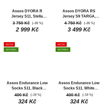
Assos DYORA R
Assos DYORA RS
Jersey S11, Stella
Jersey S9 TARGA,
Lavender
Závodný
Moon Sand
3 750 Kč
4 750 Kč
(–20 %)
(–26 %)
dámsky cyklo dres do
2 999 Kč
3 499 Kč
letného počasia
AKCIA
AKCIA
NOVINKA
NOVINKA
Assos Endurance Low
Assos Endurance Low
Socks S11, Black
Socks S11, White
Series
Klasické
Series
Klasické
400 Kč
400 Kč
(–19 %)
(–19 %)
cyklistické ponožky
cyklistické ponožky
324 Kč
324 Kč
navržené pro
navržené pro