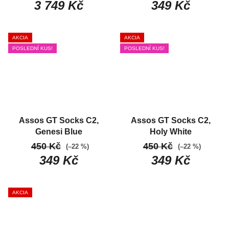
3 749 Kč
349 Kč
rukávom
AKCIA
AKCIA
POSLEDNÍ KUS!
POSLEDNÍ KUS!
Assos GT Socks C2,
Assos GT Socks C2,
Genesi Blue
Holy White
450 Kč
450 Kč
(–22 %)
(–22 %)
349 Kč
349 Kč
AKCIA