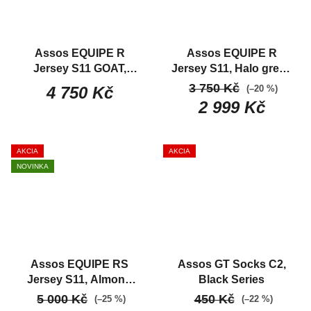
Assos EQUIPE R
Assos EQUIPE R
Jersey S11 GOAT,
Jersey S11, Halo green
Pocket Violet
Lehký
Ľahký letný dres zo
3 750 Kč
(–20 %)
4 750 Kč
letní dres ze závodní
závodnej série
2 999 Kč
série v limitované edici
Collective 13
AKCIA
AKCIA
NOVINKA
Assos EQUIPE RS
Assos GT Socks C2,
Jersey S11, Almond
Black Series
Milk
Pánsky cyklistický
5 000 Kč
450 Kč
(–25 %)
(–22 %)
dres s krátkym