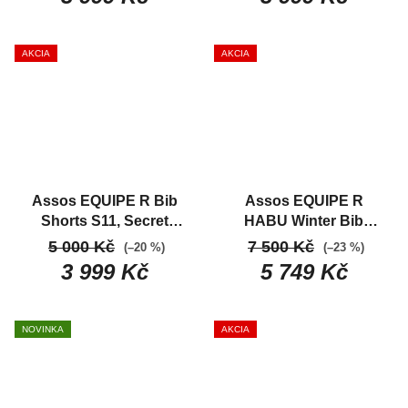
AKCIA
AKCIA
Assos EQUIPE R Bib
Assos EQUIPE R
Shorts S11, Secret
HABU Winter Bib
blue
Nová generácia
Tights S11, Black
5 000 Kč
7 500 Kč
(–20 %)
(–23 %)
závodných nohavíc
Series
Zateplené
3 999 Kč
5 749 Kč
nohavice závodného
strihu pre intenzívnu
jazdu
NOVINKA
AKCIA