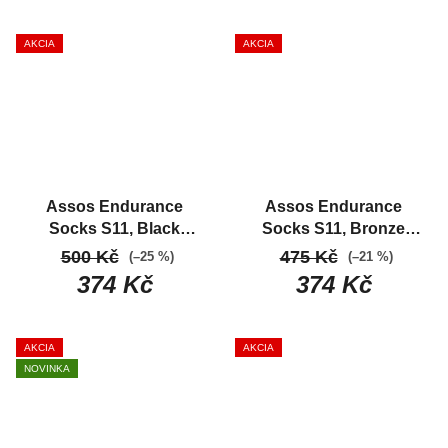
chladivou prodyšnost
chladivou prodyšnost
AKCIA
AKCIA
Assos Endurance
Assos Endurance
Socks S11, Black
Socks S11, Bronze
Series
Závodné letné
Ash
Závodné letné
500 Kč
475 Kč
(–25 %)
(–21 %)
ponožky
ponožky
374 Kč
374 Kč
AKCIA
AKCIA
NOVINKA