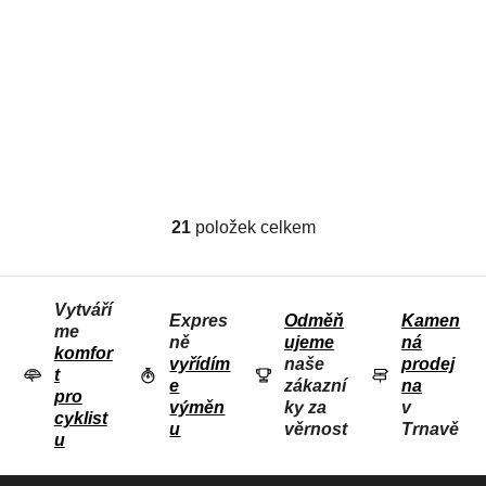
Cycplus DirectDrive
Smart trenažér T2
Cyklo trenažér
19 975 Kč
(–10 %)
17 978 Kč
21
položek celkem
O
V
L
Vytváří
Á
Expres
Odměň
Kamen
me
D
ně
ujeme
ná
komfor
vyřídím
naše
prodej
A
t
e
zákazní
na
C
pro
výměn
ky za
v
Í
cyklist
u
věrnost
Trnavě
u
P
R