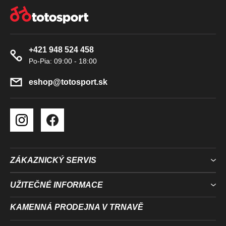
Z
V
Á
K
P
Y
A
V
+421 948 524 458
T
Ý
Í
P
I
eshop
@
totosport.sk
S
U
ZÁKAZNICKÝ SERVIS
UŽITEČNÉ INFORMACE
KAMENNÁ PRODEJNA V TRNAVĚ