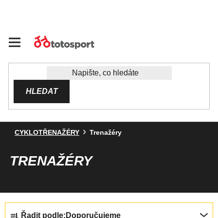
Přejít
na
obsah
HLEDAT
CYKLOTŘENAŽÉRY
Trenažéry
TRENAŽÉRY
Ř
Řadit podle:
Doporučujeme