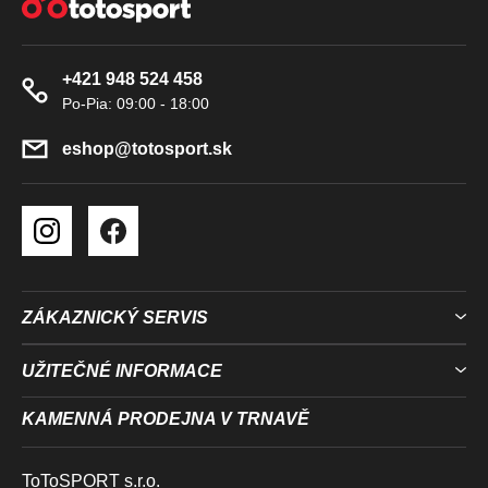
Á
Ý
P
P
A
I
+421 948 524 458
T
S
U
Í
eshop
@
totosport.sk
ZÁKAZNICKÝ SERVIS
UŽITEČNÉ INFORMACE
KAMENNÁ PRODEJNA V TRNAVĚ
ToToSPORT s.r.o.