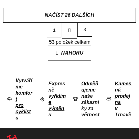
NAČÍST 26 DALŠÍCH
S
3
1
t
r
O
á
53
položek celkem
V
n
L
k
NAHORU
o
Á
v
D
á
n
A
í
Vytváří
C
Expres
Odměň
Kamen
me
Í
ně
ujeme
ná
komfor
P
vyřídím
naše
prodej
t
e
zákazní
na
R
pro
výměn
ky za
v
V
cyklist
u
věrnost
Trnavě
u
K
Y
Z
V