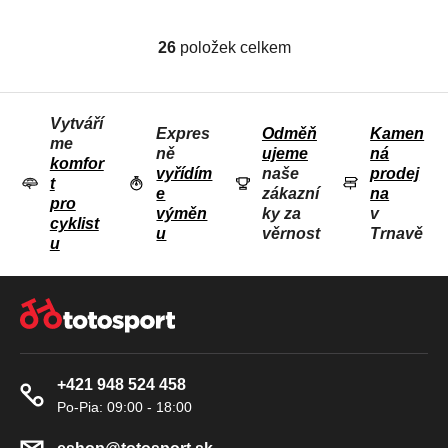
26
položek celkem
O
V
L
Vytváří
Á
Expres
Odměň
Kamen
me
D
ně
ujeme
ná
komfor
vyřídím
naše
prodej
A
t
e
zákazní
na
C
pro
výměn
ky za
v
Í
cyklist
u
věrnost
Trnavě
u
P
R
Z
V
Á
K
P
Y
A
V
+421 948 524 458
T
Ý
Í
P
I