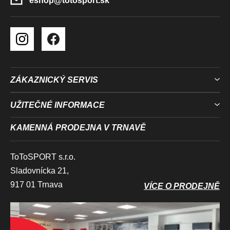
eshop
@
totosport.sk
S
U
ZÁKAZNICKÝ SERVIS
UŽITEČNÉ INFORMACE
KAMENNÁ PRODEJNA V TRNAVĚ
ToToSPORT s.r.o.
Sladovnícka 21,
917 01 Trnava
VÍCE O PRODEJNĚ