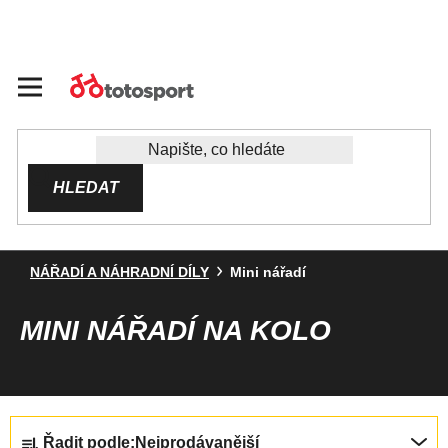
Přejít
na
obsah
HLEDAT
NÁŘADÍ A NÁHRADNÍ DÍLY
Mini nářadí
MINI NÁŘADÍ NA KOLO
Ř
Řadit podle:
Nejprodávanější