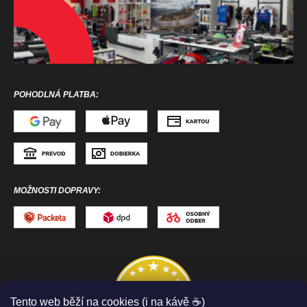
POHODLNÁ PLATBA:
MOŽNOSTI DOPRAVY:
Tento web běží na cookies (i na kávě ☕)