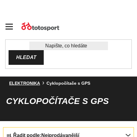
Přejít
na
obsah
HLEDAT
ELEKTRONIKA
Cyklopočítače s GPS
CYKLOPOČÍTAČE S GPS
Ř
Řadit podle:
Nejprodávanější