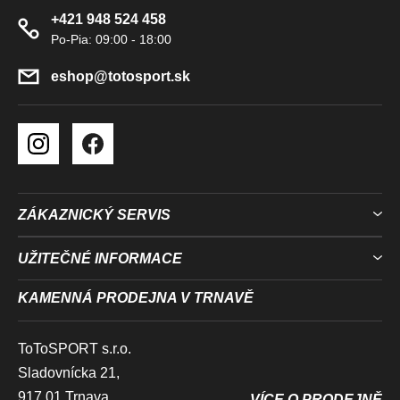
A
I
+421 948 524 458
T
S
U
Í
eshop
@
totosport.sk
ZÁKAZNICKÝ SERVIS
UŽITEČNÉ INFORMACE
KAMENNÁ PRODEJNA V TRNAVĚ
ToToSPORT s.r.o.
Sladovnícka 21,
917 01 Trnava
VÍCE O PRODEJNĚ