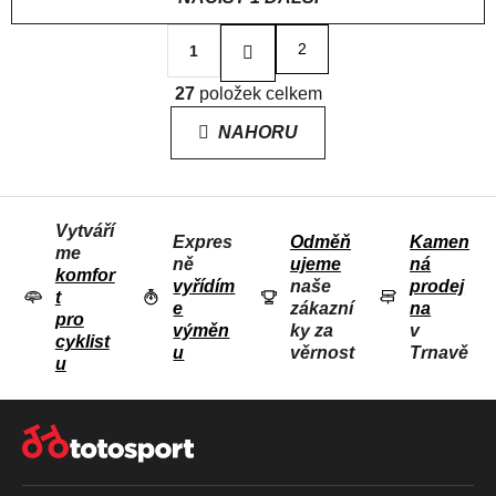
S
2
1
t
r
O
á
27
položek celkem
V
n
L
k
NAHORU
o
Á
v
D
á
n
A
í
Vytváří
C
Expres
Odměň
Kamen
me
Í
ně
ujeme
ná
komfor
P
vyřídím
naše
prodej
t
e
zákazní
na
R
pro
výměn
ky za
v
V
cyklist
u
věrnost
Trnavě
u
K
Y
Z
V
Á
Ý
P
P