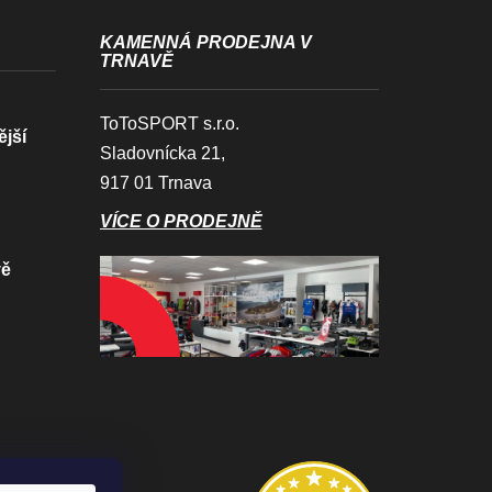
KAMENNÁ PRODEJNA V
TRNAVĚ
ToToSPORT s.r.o.
ější
Sladovnícka 21,
917 01 Trnava
VÍCE O PRODEJNĚ
vě