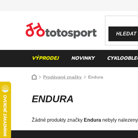
Přejít
na
obsah
HLEDAT
VÝPRODEJ
NOVINKY
CYKLOOBLE
Domů
Prodávané značky
Endura
ENDURA
Žádné produkty značky
Endura
nebyly nalezeny.