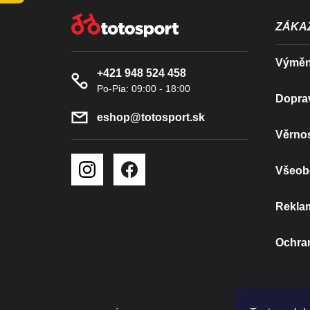
Z
Á
ZÁKAZ
P
Výměna
+421 948 524 458
A
Doprav
T
eshop
@
totosport.sk
Í
Věrnos
Všeob
Rekla
Ochra