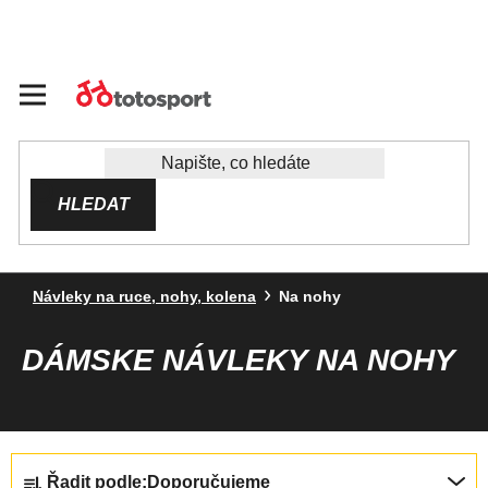
Přejít
na
obsah
HLEDAT
Návleky na ruce, nohy, kolena
Na nohy
DÁMSKE NÁVLEKY NA NOHY
Ř
Řadit podle:
Doporučujeme