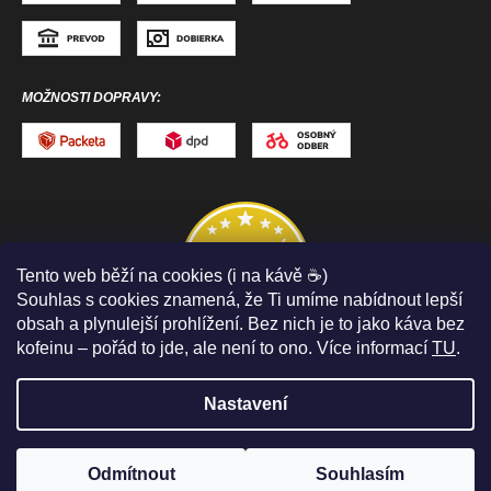
MOŽNOSTI DOPRAVY:
Tento web běží na cookies (i na kávě ☕)
Souhlas s cookies znamená, že Ti umíme nabídnout lepší
obsah a plynulejší prohlížení. Bez nich je to jako káva bez
kofeinu – pořád to jde, ale není to ono. Více informací
TU
.
Nastavení
Copyright 2026
ToToSPORT.sk
. Všechna práva
vyhrazena.
Upravit nastavení cookies
Odmítnout
Souhlasím
Vytvořil Shoptet
PELOTON SLEV
až -50%
🤩