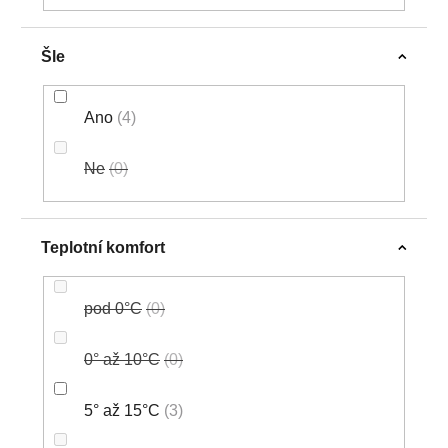
Šle
Ano
4
Ne
0
Teplotní komfort
pod 0°C
0
0° až 10°C
0
5° až 15°C
3