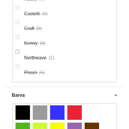
Castelli
0
Craft
0
Kenny
0
Northwave
2
Pissei
0
Barva