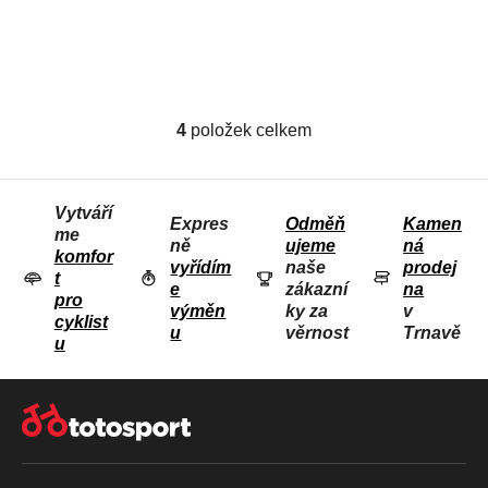
Pánske medzisezónne
medzisezónne
2 375 Kč
1 725 Kč
(–36 %)
(–28 %)
nohavice s trakmi
nohavice s trakmi
1 499 Kč
1 225 Kč
4
položek celkem
O
V
L
Vytváří
Á
Expres
Odměň
Kamen
me
D
ně
ujeme
ná
komfor
vyřídím
naše
prodej
A
t
e
zákazní
na
C
pro
výměn
ky za
v
Í
cyklist
u
věrnost
Trnavě
u
P
R
Z
V
Á
K
P
Y
A
V