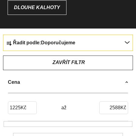
DLOUHÉ KALHOTY
Ř
Řadit podle:
Doporučujeme
A
Z
E
ZAVŘÍT FILTR
N
Í
Cena
P
R
O
D
1225
Kč
2588
Kč
U
K
T