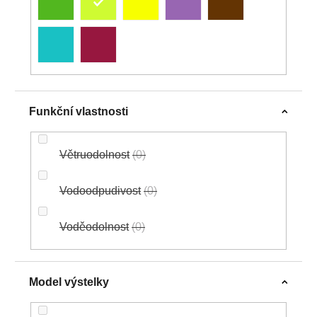
Funkční vlastnosti
Větruodolnost
0
Vodoodpudivost
0
Voděodolnost
0
Model výstelky