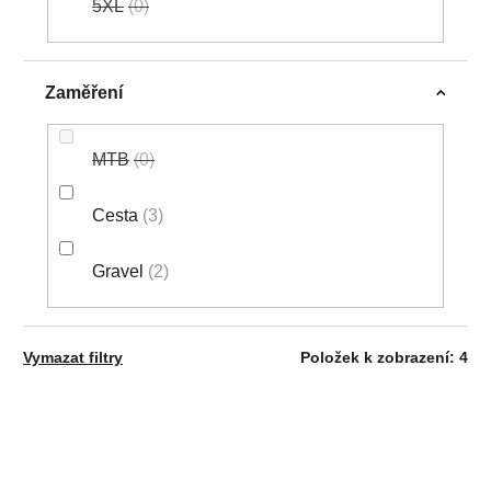
5XL
0
Zaměření
MTB
0
Cesta
3
Gravel
2
Vymazat filtry
Položek k zobrazení:
4
V
Ý
P