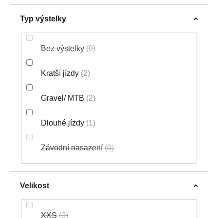
Typ výstelky
Bez výstelky
0
Kratší jízdy
2
Gravel/ MTB
2
Dlouhé jízdy
1
Závodní nasazení
0
Velikost
XXS
0