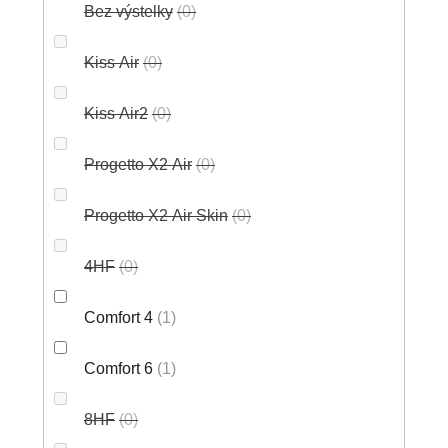
Bez výstelky
0
Kiss Air
0
Kiss Air2
0
Progetto X2 Air
0
Progetto X2 Air Skin
0
4HF
0
Comfort 4
1
Comfort 6
1
8HF
0