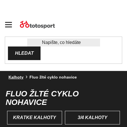
Přejít
na
obsah
HLEDAT
Kalhoty
Fluo žlté cyklo nohavice
FLUO ŽLTÉ CYKLO
NOHAVICE
KRÁTKÉ KALHOTY
3/4 KALHOTY