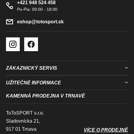
+421 948 524 458
T
Ý
Í
P
I
eshop
@
totosport.sk
S
U
ZÁKAZNICKÝ SERVIS
UŽITEČNÉ INFORMACE
KAMENNÁ PRODEJNA V TRNAVĚ
ToToSPORT s.r.o.
Sladovnícka 21,
917 01 Trnava
VÍCE O PRODEJNĚ