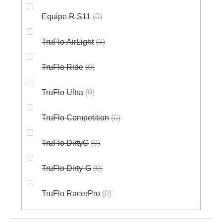
Equipe R S11
0
TruFlo AirLight
0
TruFlo Ride
0
TruFlo Ultra
0
TruFlo Competition
0
TruFlo DirtyG
0
TruFlo Dirty-G
0
TruFlo RacerPro
0