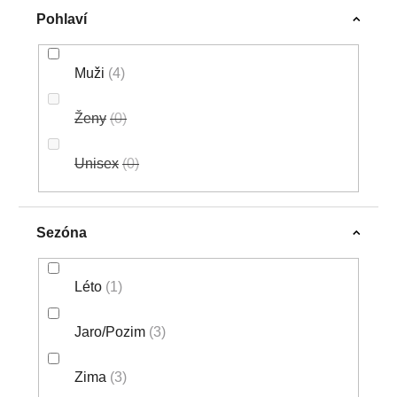
Pohlaví
Muži
4
Ženy
0
Unisex
0
Sezóna
Léto
1
Jaro/Pozim
3
Zima
3