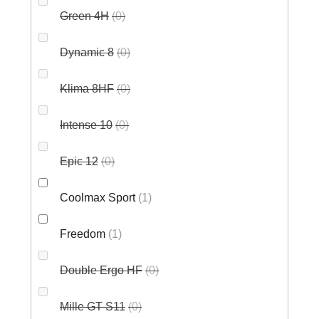
Green 4H
0
Dynamic 8
0
Klima 8HF
0
Intense 10
0
Epic 12
0
Coolmax Sport
1
Freedom
1
Double Ergo HF
0
Mille GT S11
0