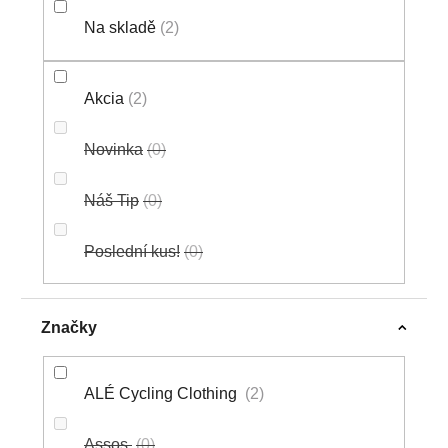
Ů
Na skladě
2
Akcia
2
Novinka
0
Náš Tip
0
Poslední kus!
0
Značky
ALÉ Cycling Clothing
2
Assos
0