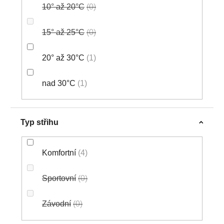
10° až 20°C
0
15° až 25°C
0
20° až 30°C
1
nad 30°C
1
Typ střihu
Komfortní
4
Sportovní
0
Závodní
0