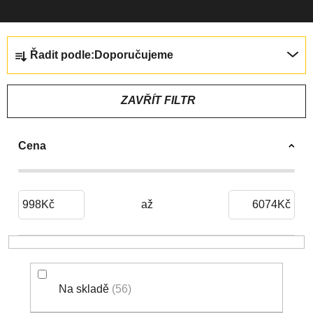
Ř
Řadit podle:
Doporučujeme
A
Z
E
ZAVŘÍT FILTR
N
Í
Cena
P
R
O
D
998
Kč
6074
Kč
U
K
T
Ů
Na skladě
56