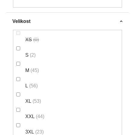
Velikost
XS
0
S
2
M
45
L
56
XL
53
XXL
44
3XL
23