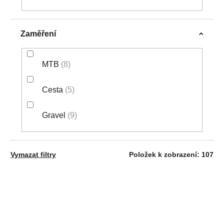
Zaměření
MTB
8
Cesta
5
Gravel
9
Vymazat filtry
Položek k zobrazení:
107
V
NOVINKA
NOVINKA
Ý
POSLEDNÍ KUS!
P