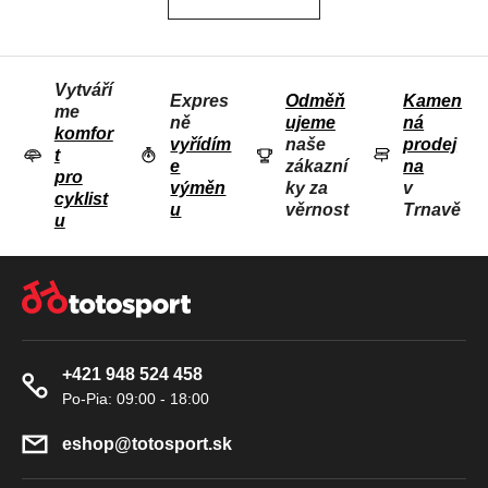
o
Á
v
D
á
n
A
í
Vytváří
C
Expres
Odměň
Kamen
me
Í
ně
ujeme
ná
komfor
P
vyřídím
naše
prodej
t
e
zákazní
na
R
pro
výměn
ky za
v
V
cyklist
u
věrnost
Trnavě
u
K
Y
Z
V
Á
Ý
P
P
A
I
+421 948 524 458
T
S
U
Í
eshop
@
totosport.sk