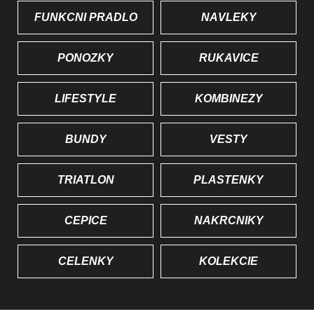
FUNKČNÍ PRÁDLO
NÁVLEKY
PONOŽKY
RUKAVICE
LIFESTYLE
KOMBINÉZY
BUNDY
VESTY
TRIATLON
PLÁŠTĚNKY
ČEPICE
NÁKRČNÍKY
ČELENKY
KOLEKCIE