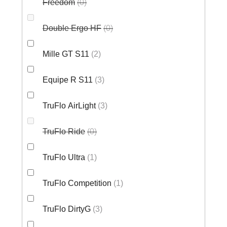
Freedom
0
Double Ergo HF
0
Mille GT S11
2
Equipe R S11
3
TruFlo AirLight
3
TruFlo Ride
0
TruFlo Ultra
1
TruFlo Competition
1
TruFlo DirtyG
3