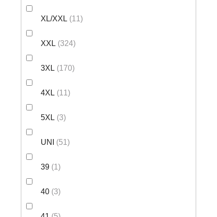
XL/XXL
11
XXL
324
3XL
170
4XL
11
5XL
3
UNI
51
39
1
40
3
41
5