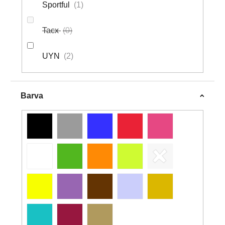
Sportful
1
Tacx
0
UYN
2
Barva