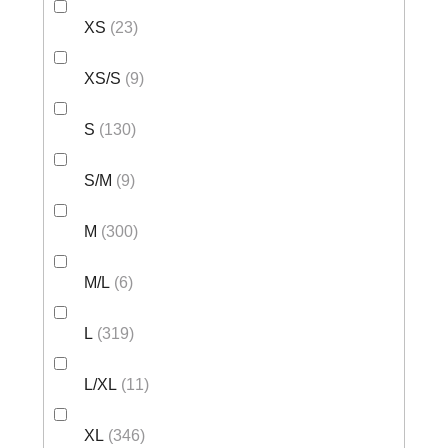
XS
23
XS/S
9
S
130
S/M
9
M
300
M/L
6
L
319
L/XL
11
XL
346