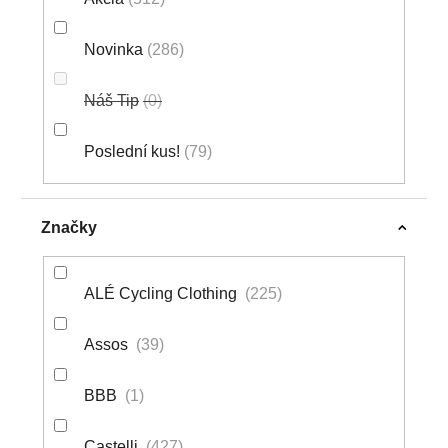
Novinka
286
Náš Tip
0
Poslední kus!
79
Značky
ALÉ Cycling Clothing
225
Assos
39
BBB
1
Castelli
427