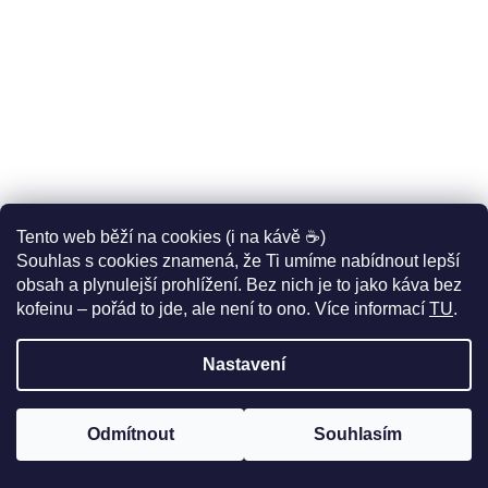
Castelli #GIRO108
ALÉ PRIME Bahrain
Competizione 3, White
Victorious 2026
Pánský letní dres Giro
Pánske cyklistické
2 500 Kč
2 750 Kč
(–10 %)
(–10 %)
d´Italia
PRO TOUR nohavice s
2 250 Kč
2 475 Kč
trakmi
Tento web běží na cookies (i na kávě ☕)
NAČÍST 26 DALŠÍCH
Souhlas s cookies znamená, že Ti umíme nabídnout lepší
obsah a plynulejší prohlížení. Bez nich je to jako káva bez
S
33
1
t
kofeinu – pořád to jde, ale není to ono. Více informací
TU
.
r
O
á
839
položek celkem
V
n
Nastavení
L
k
NAHORU
o
Á
v
D
Odmítnout
Souhlasím
á
PELOTON SLEV
až -50%
🤩
n
A
í
Vytváří
C