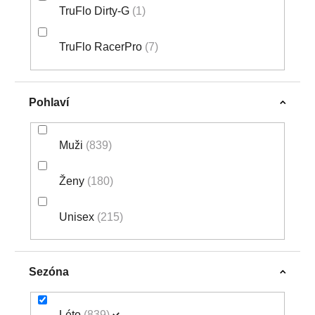
TruFlo Dirty-G
1
TruFlo RacerPro
7
Pohlaví
Muži
839
Ženy
180
Unisex
215
Sezóna
Léto
839