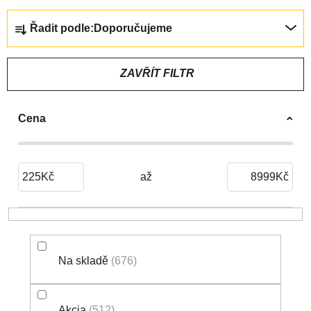
Ř
Řadit podle:
Doporučujeme
A
Z
E
ZAVŘÍT FILTR
N
Í
Cena
P
R
O
D
225
Kč
8999
Kč
U
K
T
Ů
Na skladě
676
Akcia
512