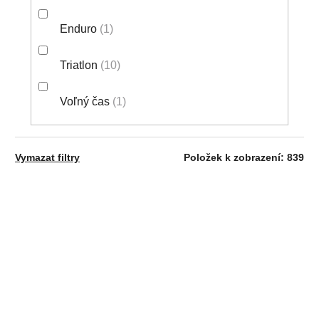
Enduro
1
Triatlon
10
Voľný čas
1
Vymazat filtry
Položek k zobrazení:
839
V
AKCIA
Ý
P
I
S
P
R