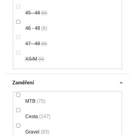
45 - 48
0
46 - 48
8
47 - 48
0
XS/M
0
Zaměření
MTB
75
Cesta
147
Gravel
93