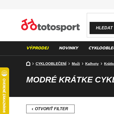
Přejít
na
obsah
HLEDAT
VÝPRODEJ
NOVINKY
CYKLOOBLE
Domů
CYKLOOBLEČENÍ
Muži
Kalhoty
Krátk
MODRÉ KRÁTKE CYK
P