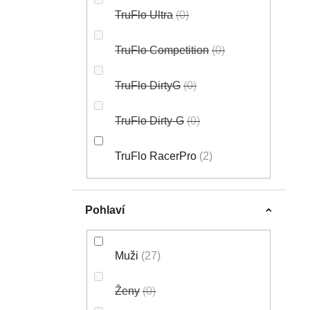
TruFlo Ultra
0
TruFlo Competition
0
TruFlo DirtyG
0
TruFlo Dirty-G
0
TruFlo RacerPro
2
Pohlaví
Muži
27
Ženy
0