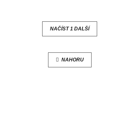
NAČÍST 1 DALŠÍ
O
V
NAHORU
L
Á
D
A
C
Í
P
R
V
K