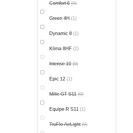
2 249 Kč
3 500 Kč
Comfort 6
0
nohavice s trakmi
(–35 %)
Green 4H
1
Dynamic 8
1
Klima 8HF
2
Intense 10
0
Epic 12
1
Mille GT S11
0
Equipe R S11
1
TruFlo AirLight
0