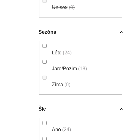
Unisex
0
Sezóna
Léto
24
Jaro/Pozim
18
Zima
0
Šle
Ano
24