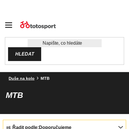
Přejít
na
obsah
HLEDAT
Duše na kolo
MTB
MTB
Ř
Řadit podle:
Doporučujeme