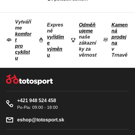
O
V
L
Vytváří
Á
Expres
Odměň
Kamen
me
D
ně
ujeme
ná
komfor
vyřídím
naše
prodej
A
t
e
zákazní
na
C
pro
výměn
ky za
v
Í
cyklist
u
věrnost
Trnavě
u
P
R
Z
V
Á
K
P
Y
A
V
+421 948 524 458
T
Ý
Í
P
I
eshop
@
totosport.sk
S
U