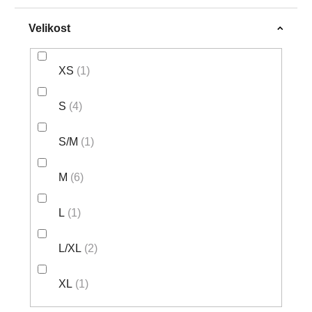
Velikost
XS
1
S
4
S/M
1
M
6
L
1
L/XL
2
XL
1