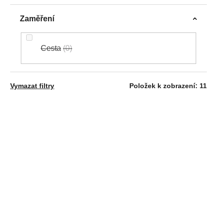
Zaměření
Cesta
0
Vymazat filtry
Položek k zobrazení:
11
V
AKCIA
AKCIA
Ý
NOVINKA
NOVINKA
P
I
S
P
R
Alé PRAGMA Aurora
Alé PRAGMA Aurora
O
W Top, Purple
Dámsky
W Top, Pink
Dámsky
D