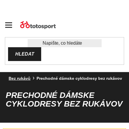
Přejít
na
obsah
HLEDAT
Bez rukávů
Prechodné dámske cyklodresy bez rukávov
PRECHODNÉ DÁMSKE
CYKLODRESY BEZ RUKÁVOV