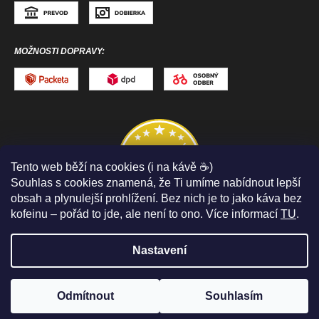
MOŽNOSTI DOPRAVY:
Tento web běží na cookies (i na kávě ☕)
Souhlas s cookies znamená, že Ti umíme nabídnout lepší
obsah a plynulejší prohlížení. Bez nich je to jako káva bez
kofeinu – pořád to jde, ale není to ono. Více informací
TU
.
Nastavení
Copyright 2026
ToToSPORT.sk
. Všechna práva
vyhrazena.
Upravit nastavení cookies
Odmítnout
Souhlasím
Vytvořil Shoptet
PELOTON SLEV
až -50%
🤩