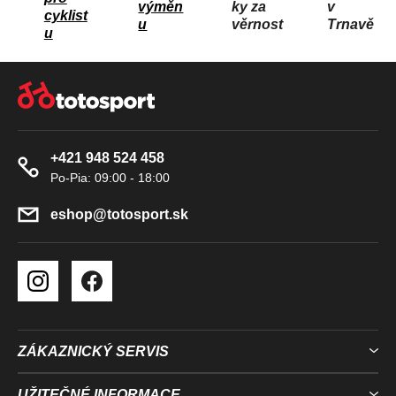
výměn
ky za
v
Í
cyklist
u
věrnost
Trnavě
u
P
R
Z
V
Á
K
P
Y
A
V
+421 948 524 458
T
Ý
Í
P
I
eshop
@
totosport.sk
S
U
ZÁKAZNICKÝ SERVIS
UŽITEČNÉ INFORMACE