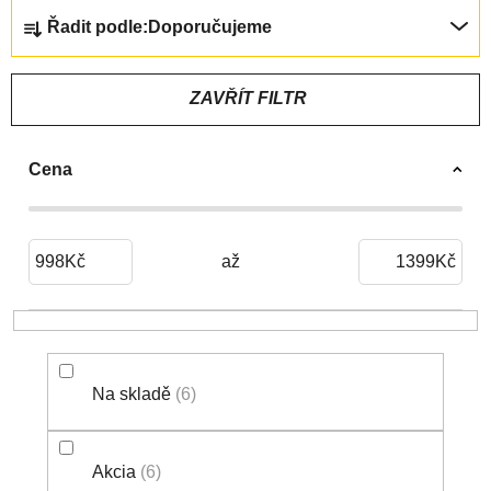
Ř
Řadit podle:
Doporučujeme
A
Z
E
ZAVŘÍT FILTR
N
Í
Cena
P
R
O
D
998
Kč
1399
Kč
U
K
T
Ů
Na skladě
6
Akcia
6