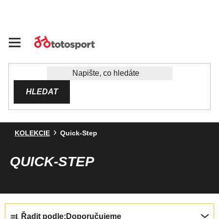
Přejít
na
obsah
HLEDAT
KOLEKCIE
Quick-Step
QUICK-STEP
Ř
Řadit podle:
Doporučujeme