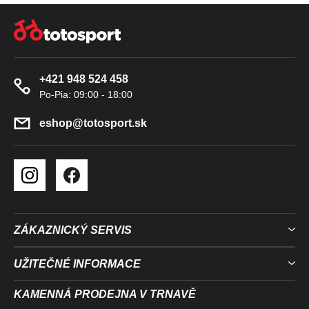
Y
Z
V
Á
Ý
P
P
A
I
+421 948 524 458
T
S
U
Í
eshop
@
totosport.sk
ZÁKAZNICKÝ SERVIS
UŽITEČNÉ INFORMACE
KAMENNÁ PRODEJNA V TRNAVĚ