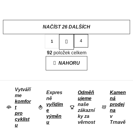
2 812 Kč
2 812 Kč
od
užšom strihu
v užšom strihu
NAČÍST 26 DALŠÍCH
S
4
1
t
r
O
á
92
položek celkem
V
n
L
k
NAHORU
o
Á
v
D
á
n
A
í
Vytváří
C
Expres
Odměň
Kamen
me
Í
ně
ujeme
ná
komfor
P
vyřídím
naše
prodej
t
e
zákazní
na
R
pro
výměn
ky za
v
V
cyklist
u
věrnost
Trnavě
u
K