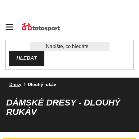
Přejít
na
obsah
HLEDAT
Dresy
Dlouhý rukáv
DÁMSKÉ DRESY - DLOUHÝ
RUKÁV