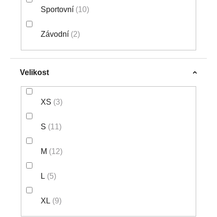
Sportovní
10
Závodní
2
Velikost
XS
3
S
11
M
12
L
5
XL
9