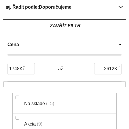
Ř
Řadit podle:
Doporučujeme
A
Z
E
ZAVŘÍT FILTR
N
Í
Cena
P
R
O
D
1748
Kč
3612
Kč
U
K
T
Ů
Na skladě
15
Akcia
9