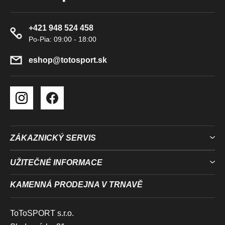
P
Y
A
V
+421 948 524 458
T
Ý
Í
P
I
eshop
@
totosport.sk
S
U
ZÁKAZNICKÝ SERVIS
UŽITEČNÉ INFORMACE
KAMENNÁ PRODEJNA V TRNAVĚ
ToToSPORT s.r.o.