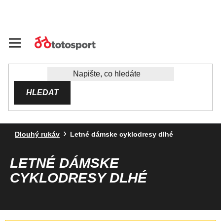
Přejít
na
obsah
HLEDAT
Dlouhý rukáv
Letné dámske cyklodresy dlhé
LETNÉ DÁMSKE
CYKLODRESY DLHÉ