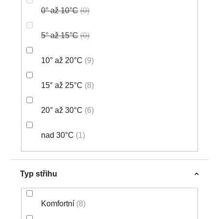
0° až 10°C
0
5° až 15°C
0
10° až 20°C
9
15° až 25°C
8
20° až 30°C
6
nad 30°C
1
Typ střihu
Komfortní
8