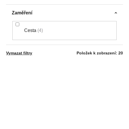
Zaměření
Cesta
4
Vymazat filtry
Položek k zobrazení:
20
V
AKCIA
NOVINKA
Ý
NOVINKA
P
I
S
P
R
Assos UMA GT LS
Castelli Espresso 2 W
O
Jersey S11 Evo,
LS jersey, Mango