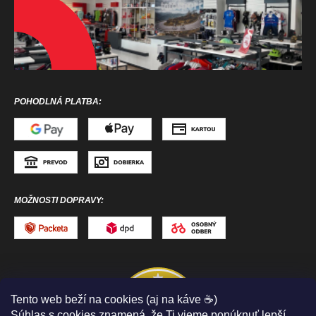
POHODLNÁ PLATBA:
MOŽNOSTI DOPRAVY:
Tento web beží na cookies (aj na káve ☕)
Súhlas s cookies znamená, že Ti vieme ponúknuť lepší