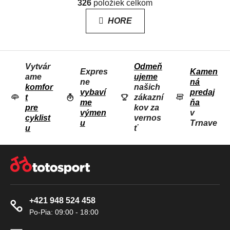
á
326
položiek celkom
V
n
L
k
HORE
o
Á
v
D
a
n
A
i
Vytvár
Odmeň
C
e
Expres
Kamen
ame
ujeme
I
ne
ná
komfor
našich
E
vybaví
predaj
t
zákazní
me
ňa
P
pre
kov za
výmen
v
R
cyklist
vernos
u
Trnave
u
ť
V
K
Z
Y
Á
V
P
Ý
Ä
P
+421 948 524 458
T
I
S
I
U