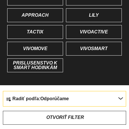
APPROACH
LILY
TACTIX
VIVOACTIVE
VIVOMOVE
VIVOSMART
PRÍSLUŠENSTVO K
SMART HODINKÁM
R
Radiť podľa:
Odporúčame
A
D
E
OTVORIŤ FILTER
N