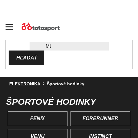
Prejsť
na
obsah
HĽADAŤ
ELEKTRONIKA
Športové hodinky
ŠPORTOVÉ HODINKY
FENIX
FORERUNNER
VENU
INSTINCT