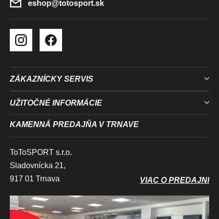
E
eshop
@
totosport.sk
ZÁKAZNÍCKY SERVIS
UŽITOČNÉ INFORMÁCIE
KAMENNÁ PREDAJŇA V TRNAVE
ToToSPORT s.r.o.
Sladovnícka 21,
917 01 Trnava
VIAC O PREDAJNI