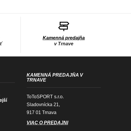
h
Kamenná predajňa
sť
v Trnave
KAMENNÁ PREDAJŇA V
TRNAVE
c
ToToSPORT s.r.o.
ejší
Sladovnícka 21,
917 01 Trnava
VIAC O PREDAJNI