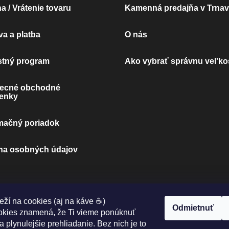
I
 / Vrátenie tovaru
Kamenná predajňa v Trna
S
U
a a platba
O nás
stný program
Ako vybrať správnu vel'ko
ecné obchodné
enky
mačný poriadok
na osobných údajov
eží na cookies (aj na káve ☕)
MOŽNOSTI DOPRAVY:
Odmietnuť
okies znamená, že Ti vieme ponúknuť
a plynulejšie prehliadanie. Bez nich je to