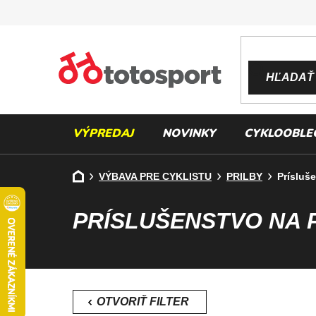
Prejsť
na
obsah
HĽADAŤ
VÝPREDAJ
NOVINKY
CYKLOOBLE
Domov
VÝBAVA PRE CYKLISTU
PRILBY
Prísluše
PRÍSLUŠENSTVO NA 
B