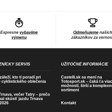
O
V
L
Á
D
Expresne
vybavíme
Odmeňujeme
našic
A
výmenu
zákazníkov za verno
C
I
E
P
NÍCKY SERVIS
UŽITOČNÉ INFORMÁCIE
R
V
áleží, kto ti poradí pri
Castelli.sk sa mení na
 cyklistického oblečenia
Totosport.sk – čaká ťa via
K
možností, širší a komplexn
Y
sortiment
rnava, večer Tatry – prečo
V
mal skúsiť jazdu Trnava
Ý
2026
Kontakt
P