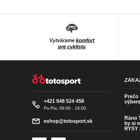
Vytvárame
komfort
pre cyklistu
Z
Á
ZÁKAZ
P
Prečo z
+421 948 524 458
výbere
Ä
T
Ráno T
eshop
@
totosport.sk
by si 
I
RYSY 
E