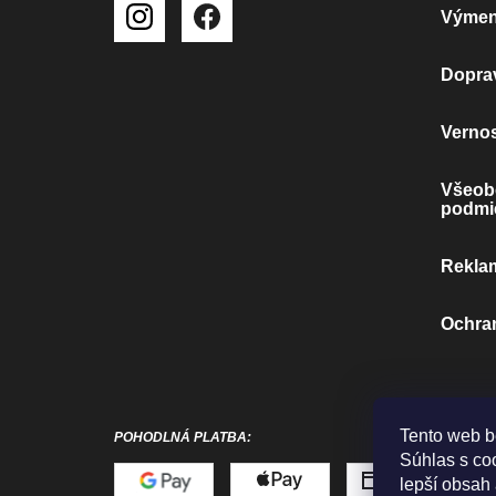
Výmena
Doprav
Verno
Všeob
podmi
Rekla
Ochra
Tento web b
POHODLNÁ PLATBA:
Súhlas s co
lepší obsah 