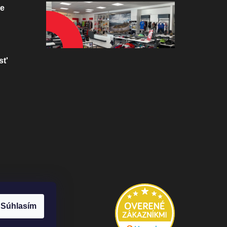
ve
st'
Súhlasím