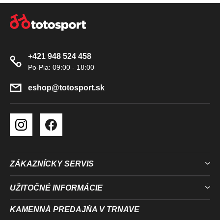
K
Z
Y
Á
V
P
Ý
Ä
P
+421 948 524 458
T
I
S
I
U
E
eshop
@
totosport.sk
ZÁKAZNÍCKY SERVIS
UŽITOČNÉ INFORMÁCIE
KAMENNÁ PREDAJŇA V TRNAVE