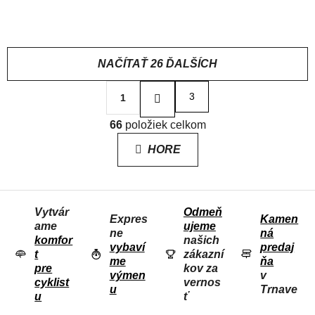
18,95 €
NAČÍTAŤ 26 ĎALŠÍCH
S
3
1
t
r
O
á
66
položiek celkom
V
n
L
k
HORE
o
Á
v
D
a
n
A
i
Vytvár
Odmeň
C
e
Expres
Kamen
ame
ujeme
I
ne
ná
komfor
našich
E
vybaví
predaj
t
zákazní
me
ňa
P
pre
kov za
výmen
v
R
cyklist
vernos
u
Trnave
u
ť
V