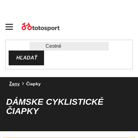
Prejsť
na
obsah
HĽADAŤ
Ženy
Čiapky
DÁMSKE CYKLISTICKÉ
ČIAPKY