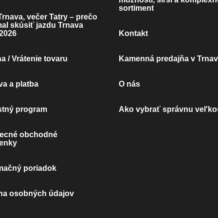
Y
sortiment
rnava, večer Tatry – prečo
V
mal skúsiť jazdu Trnava
Ý
2026
Kontakt
P
I
 / Vrátenie tovaru
Kamenná predajňa v Trna
S
U
a a platba
O nás
stný program
Ako vybrať správnu vel'ko
ecné obchodné
enky
mačný poriadok
na osobných údajov