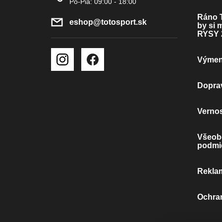
T
Ráno T
eshop
@
totosport.sk
by si 
I
RYSY 
E
Výmena
Doprav
Verno
Všeob
podmi
Rekla
Ochra