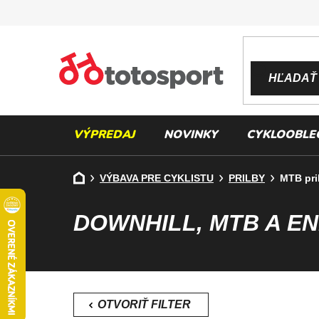
Prejsť
na
obsah
HĽADAŤ
VÝPREDAJ
NOVINKY
CYKLOOBLE
Domov
VÝBAVA PRE CYKLISTU
PRILBY
MTB pri
DOWNHILL, MTB A E
B