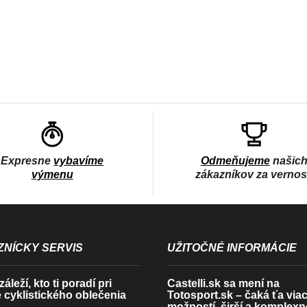
NDER WG11,
Kask VALEGRO WG11,
BBB BHE
ange/ Red
Anthracite matt
Cestná
MIPS, Bla
na, kvalitná
prilba s výbornou
pr
179 €
71,96 €
0 €
209 €
(–66 %)
(–14 %)
dná na MTB,
ventiláciou
, Enduro
O
V
L
Á
D
Expresne
vybavíme
Odmeňujeme
našic
A
výmenu
zákazníkov za verno
C
I
E
P
NÍCKY SERVIS
UŽITOČNÉ INFORMÁCIE
R
V
áleží, kto ti poradí pri
Castelli.sk sa mení na
 cyklistického oblečenia
Totosport.sk – čaká ťa via
K
možností, širší a komplexn