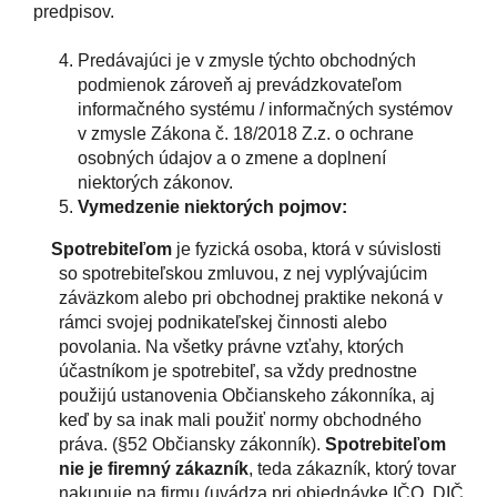
predpisov.
Predávajúci je v zmysle týchto obchodných
podmienok zároveň aj prevádzkovateľom
informačného systému / informačných systémov
v zmysle Zákona č. 18/2018 Z.z. o ochrane
osobných údajov a o zmene a doplnení
niektorých zákonov.
Vymedzenie niektorých pojmov:
Spotrebiteľom
je fyzická osoba, ktorá v súvislosti
so spotrebiteľskou zmluvou, z nej vyplývajúcim
záväzkom alebo pri obchodnej praktike nekoná v
rámci svojej podnikateľskej činnosti alebo
povolania. Na všetky právne vzťahy, ktorých
účastníkom je spotrebiteľ, sa vždy prednostne
použijú ustanovenia Občianskeho zákonníka, aj
keď by sa inak mali použiť normy obchodného
práva. (§52 Občiansky zákonník).
Spotrebiteľom
nie je firemný zákazník
, teda zákazník, ktorý tovar
nakupuje na firmu (uvádza pri objednávke IČO, DIČ