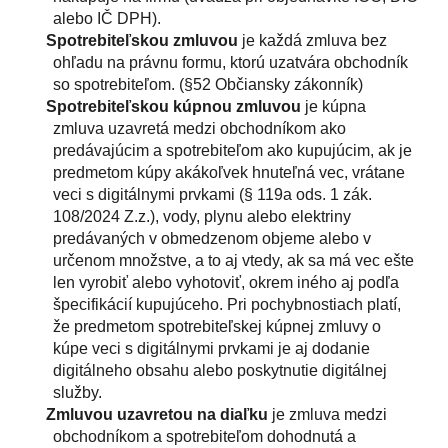
alebo IČ DPH).
Spotrebiteľskou zmluvou
je každá zmluva bez
ohľadu na právnu formu, ktorú uzatvára obchodník
so spotrebiteľom. (§52 Občiansky zákonník)
Spotrebiteľskou kúpnou zmluvou
je kúpna
zmluva uzavretá medzi obchodníkom ako
predávajúcim a spotrebiteľom ako kupujúcim, ak je
predmetom kúpy akákoľvek hnuteľná vec, vrátane
veci s digitálnymi prvkami (§ 119a ods. 1 zák.
108/2024 Z.z.), vody, plynu alebo elektriny
predávaných v obmedzenom objeme alebo v
určenom množstve, a to aj vtedy, ak sa má vec ešte
len vyrobiť alebo vyhotoviť, okrem iného aj podľa
špecifikácií kupujúceho. Pri pochybnostiach platí,
že predmetom spotrebiteľskej kúpnej zmluvy o
kúpe veci s digitálnymi prvkami je aj dodanie
digitálneho obsahu alebo poskytnutie digitálnej
služby.
Zmluvou uzavretou na diaľku
je zmluva medzi
obchodníkom a spotrebiteľom dohodnutá a