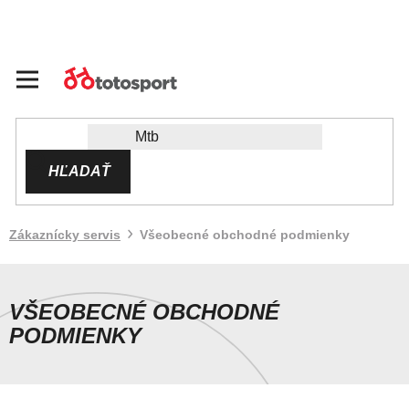
Prejsť
na
obsah
HĽADAŤ
Zákaznícky servis
Všeobecné obchodné podmienky
VŠEOBECNÉ OBCHODNÉ
PODMIENKY