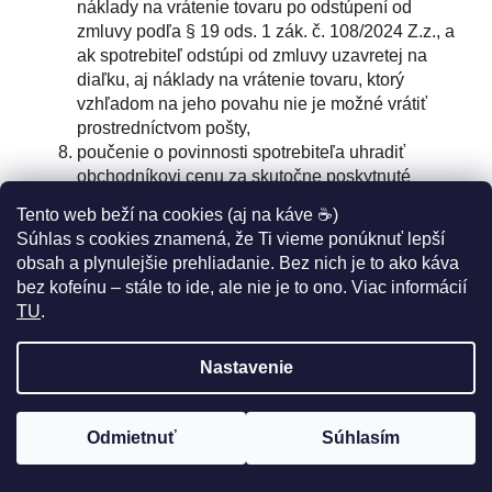
náklady na vrátenie tovaru po odstúpení od
zmluvy podľa § 19 ods. 1 zák. č. 108/2024 Z.z., a
ak spotrebiteľ odstúpi od zmluvy uzavretej na
diaľku, aj náklady na vrátenie tovaru, ktorý
vzhľadom na jeho povahu nie je možné vrátiť
prostredníctvom pošty,
poučenie o povinnosti spotrebiteľa uhradiť
obchodníkovi cenu za skutočne poskytnuté
plnenie podľa § 21 ods. 5 zák. č. 108/2024 Z.z.,
Tento web beží na cookies (aj na káve ☕)
ak spotrebiteľ odstúpi od zmluvy podľa § 19 ods.
Súhlas s cookies znamená, že Ti vieme ponúknuť lepší
1, ktorej predmetom je poskytnutie služby, po
obsah a plynulejšie prehliadanie. Bez nich je to ako káva
udelení výslovného súhlasu obchodníkovi podľa
bez kofeínu – stále to ide, ale nie je to ono. Viac informácií
§ 17 ods. 10 písm. c) zák. č. 108/2024 Z.z.,
TU
.
poučenie o tom, že spotrebiteľ nie je oprávnený
odstúpiť od zmluvy podľa § 19 ods. 1 zák. č.
Nastavenie
108/2024 Z.z., alebo poučenie o okolnostiach, za
ktorých spotrebiteľ stráca právo na odstúpenie od
zmluvy,
Odmietnuť
Súhlasím
minimálnu dĺžku trvania záväzku spotrebiteľa, ak
PELOTÓN ZLIAV
až -50%
🤩
zo zmluvy vyplýva pre spotrebiteľa taký záväzok,
poučenie o povinnosti spotrebiteľa zaplatiť