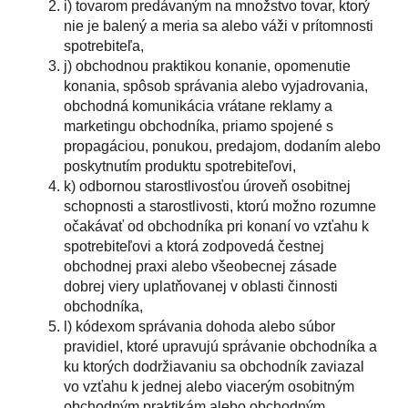
i) tovarom predávaným na množstvo tovar, ktorý
nie je balený a meria sa alebo váži v prítomnosti
spotrebiteľa,
j) obchodnou praktikou konanie, opomenutie
konania, spôsob správania alebo vyjadrovania,
obchodná komunikácia vrátane reklamy a
marketingu obchodníka, priamo spojené s
propagáciou, ponukou, predajom, dodaním alebo
poskytnutím produktu spotrebiteľovi,
k) odbornou starostlivosťou úroveň osobitnej
schopnosti a starostlivosti, ktorú možno rozumne
očakávať od obchodníka pri konaní vo vzťahu k
spotrebiteľovi a ktorá zodpovedá čestnej
obchodnej praxi alebo všeobecnej zásade
dobrej viery uplatňovanej v oblasti činnosti
obchodníka,
l) kódexom správania dohoda alebo súbor
pravidiel, ktoré upravujú správanie obchodníka a
ku ktorých dodržiavaniu sa obchodník zaviazal
vo vzťahu k jednej alebo viacerým osobitným
obchodným praktikám alebo obchodným