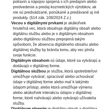
potravín a nápojov spojená s ich predajom alebo
predvedenie a predaj kozmetických výrobkov, ak
nie sú predvádzané, ponúkané a predávané aj iné
produkty. (§14 zák. 108/2024 Z.z.)
Vecou s digitálnymi prvkami
je akákoľvek
hnuteľná vec, ktorá obsahuje digitálny obsah alebo
digitálnu službu alebo je s digitálnym obsahom
alebo digitálnou službou prepojená takým
spôsobom, že absencia digitálneho obsahu alebo
digitálnej služby by bránila tomu, aby vec plnila
svoje funkcie.
Digitálnym obsahom
sú údaje, ktoré sa vytvárajú a
dodávajú v digitálnej forme.
Digitálnou službou
je služba, ktorá spotrebiteľovi
umožňuje vytvárať, spracúvať alebo uchovávať
údaje v digitálnej forme alebo mať k takýmto
údajom prístup, alebo ktorá umožňuje výmenu
alebo akúkoľvek interakciu údajov v digitálnej
forme, ktoré nahrávajú alebo vytvárajú užívatelia
služby.
Digitálnym plnením
je digitálny obsah a digitálna