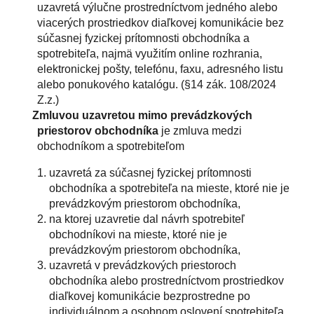
uzavretá výlučne prostredníctvom jedného alebo
viacerých prostriedkov diaľkovej komunikácie bez
súčasnej fyzickej prítomnosti obchodníka a
spotrebiteľa, najmä využitím online rozhrania,
elektronickej pošty, telefónu, faxu, adresného listu
alebo ponukového katalógu. (§14 zák. 108/2024
Z.z.)
Zmluvou uzavretou mimo prevádzkových
priestorov obchodníka
je zmluva medzi
obchodníkom a spotrebiteľom
uzavretá za súčasnej fyzickej prítomnosti
obchodníka a spotrebiteľa na mieste, ktoré nie je
prevádzkovým priestorom obchodníka,
na ktorej uzavretie dal návrh spotrebiteľ
obchodníkovi na mieste, ktoré nie je
prevádzkovým priestorom obchodníka,
uzavretá v prevádzkových priestoroch
obchodníka alebo prostredníctvom prostriedkov
diaľkovej komunikácie bezprostredne po
individuálnom a osobnom oslovení spotrebiteľa