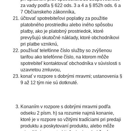
za vady podľa § 622 ods. 3 a 4 a § 852h ods. 6 a
7 Občianskeho zákonníka,
účtovať spotrebiteľovi poplatky za použitie
platobného prostriedku alebo iného spôsobu
platby, ako je platobný prostriedok, ktoré
prevyšujú skutočné náklady, ktoré obchodníkovi
pri platbe vzniknú,
používať telefónne číslo služby so zvýšenou
tarifou ako telefónne číslo, na ktorom môže
spotrebiteľ kontaktovať obchodníka v súvislosti s
uzavretou zmluvou,
konať v rozpore s dobrými mravmi; ustanovenia §
9 až 12 tým nie sú dotknuté.
Konaním v rozpore s dobrými mravmi podľa
odseku 2 písm. h) sa rozumie najmä konanie,
ktoré je v rozpore so vžitými tradíciami pri predaji
produktu a poskytovaní produktu, alebo môže