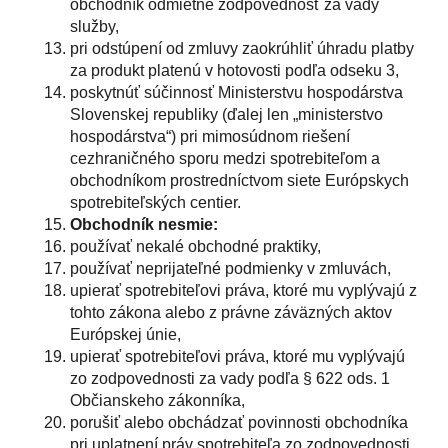
obchodník odmietne zodpovednosť za vady
služby,
pri odstúpení od zmluvy zaokrúhliť úhradu platby
za produkt platenú v hotovosti podľa odseku 3,
poskytnúť súčinnosť Ministerstvu hospodárstva
Slovenskej republiky (ďalej len „ministerstvo
hospodárstva“) pri mimosúdnom riešení
cezhraničného sporu medzi spotrebiteľom a
obchodníkom prostredníctvom siete Európskych
spotrebiteľských centier.
Obchodník nesmie:
používať nekalé obchodné praktiky,
používať neprijateľné podmienky v zmluvách,
upierať spotrebiteľovi práva, ktoré mu vyplývajú z
tohto zákona alebo z právne záväzných aktov
Európskej únie,
upierať spotrebiteľovi práva, ktoré mu vyplývajú
zo zodpovednosti za vady podľa § 622 ods. 1
Občianskeho zákonníka,
porušiť alebo obchádzať povinnosti obchodníka
pri uplatnení práv spotrebiteľa zo zodpovednosti