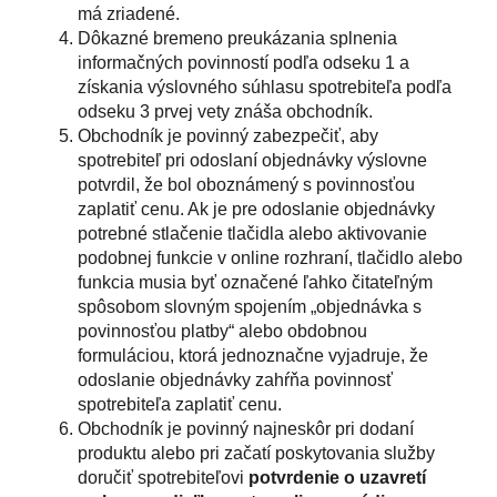
má zriadené.
Dôkazné bremeno preukázania splnenia
informačných povinností podľa odseku 1 a
získania výslovného súhlasu spotrebiteľa podľa
odseku 3 prvej vety znáša obchodník.
Obchodník je povinný zabezpečiť, aby
spotrebiteľ pri odoslaní objednávky výslovne
potvrdil, že bol oboznámený s povinnosťou
zaplatiť cenu. Ak je pre odoslanie objednávky
potrebné stlačenie tlačidla alebo aktivovanie
podobnej funkcie v online rozhraní, tlačidlo alebo
funkcia musia byť označené ľahko čitateľným
spôsobom slovným spojením „objednávka s
povinnosťou platby“ alebo obdobnou
formuláciou, ktorá jednoznačne vyjadruje, že
odoslanie objednávky zahŕňa povinnosť
spotrebiteľa zaplatiť cenu.
Obchodník je povinný najneskôr pri dodaní
produktu alebo pri začatí poskytovania služby
doručiť spotrebiteľovi
potvrdenie o uzavretí