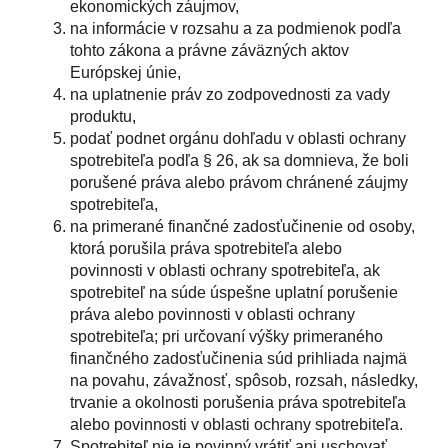
ekonomických záujmov,
na informácie v rozsahu a za podmienok podľa
tohto zákona a právne záväzných aktov
Európskej únie,
na uplatnenie práv zo zodpovednosti za vady
produktu,
podať podnet orgánu dohľadu v oblasti ochrany
spotrebiteľa podľa § 26, ak sa domnieva, že boli
porušené práva alebo právom chránené záujmy
spotrebiteľa,
na primerané finančné zadosťučinenie od osoby,
ktorá porušila práva spotrebiteľa alebo
povinnosti v oblasti ochrany spotrebiteľa, ak
spotrebiteľ na súde úspešne uplatní porušenie
práva alebo povinnosti v oblasti ochrany
spotrebiteľa; pri určovaní výšky primeraného
finančného zadosťučinenia súd prihliada najmä
na povahu, závažnosť, spôsob, rozsah, následky,
trvanie a okolnosti porušenia práva spotrebiteľa
alebo povinnosti v oblasti ochrany spotrebiteľa.
Spotrebiteľ nie je povinný vrátiť ani uschovať