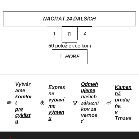
gravel a traily
NAČÍTAŤ 24 ĎALŠÍCH
S
2
1
t
r
O
á
50
položiek celkom
V
n
L
k
HORE
o
Á
v
D
a
n
A
i
Vytvár
Odmeň
C
e
Expres
Kamen
ame
ujeme
I
ne
ná
komfor
našich
E
vybaví
predaj
t
zákazní
me
ňa
P
pre
kov za
výmen
v
R
cyklist
vernos
u
Trnave
u
ť
V
K
Z
Y