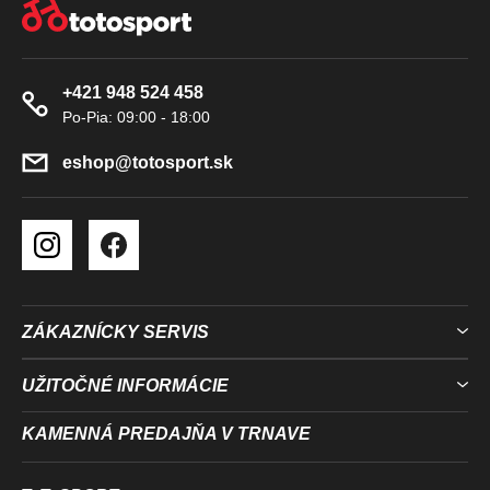
Á
V
P
Ý
Ä
P
+421 948 524 458
T
I
S
I
U
E
eshop
@
totosport.sk
ZÁKAZNÍCKY SERVIS
UŽITOČNÉ INFORMÁCIE
KAMENNÁ PREDAJŇA V TRNAVE