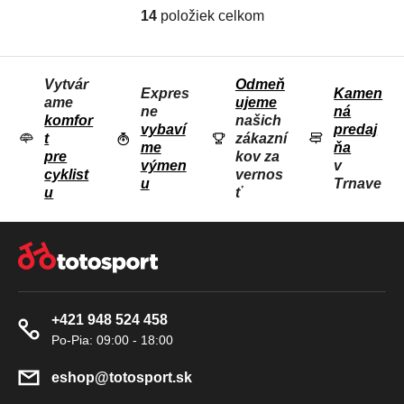
14
položiek celkom
O
V
L
Vytvár
Odmeň
Á
Expres
Kamen
ame
ujeme
D
ne
ná
komfor
našich
vybaví
predaj
A
t
zákazní
me
ňa
C
pre
kov za
výmen
v
I
cyklist
vernos
u
Trnave
u
ť
E
P
Z
R
Á
V
P
K
Ä
Y
+421 948 524 458
T
V
I
Ý
P
E
eshop
@
totosport.sk
I