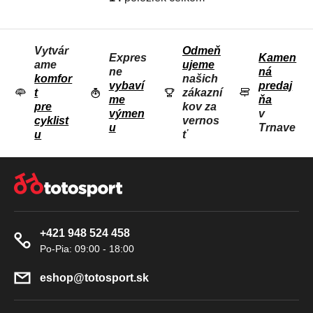
O
V
L
Vytvár
Odmeň
Á
Expres
Kamen
ame
ujeme
D
ne
ná
komfor
našich
vybaví
predaj
A
t
zákazní
me
ňa
C
pre
kov za
výmen
v
I
cyklist
vernos
u
Trnave
u
ť
E
P
Z
R
Á
V
P
K
Ä
Y
+421 948 524 458
T
V
I
Ý
P
E
eshop
@
totosport.sk
I
S