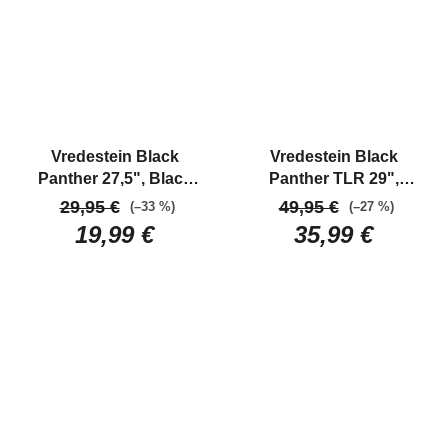
Vredestein Black
Vredestein Black
Panther 27,5", Black
Panther TLR 29",
MTB skladací plášť
Black
MTB bezdušový
29,95 €
49,95 €
(–33 %)
(–27 %)
plášť
19,99 €
35,99 €