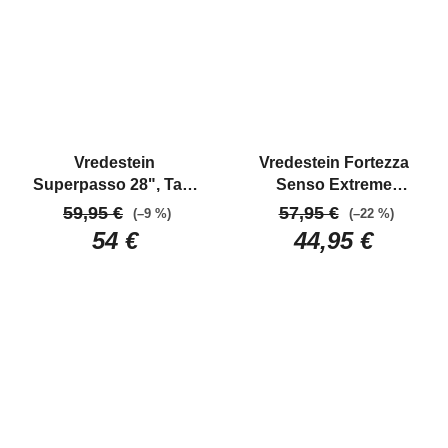
Vredestein
Vredestein Fortezza
Superpasso 28", Tan/
Senso Extreme
Natural
Špičkový
Weather 28", Anthracit
59,95 €
57,95 €
(–9 %)
(–22 %)
cestný plášť
Cestný závodný plášť
54 €
44,95 €
do náročných
podmienok