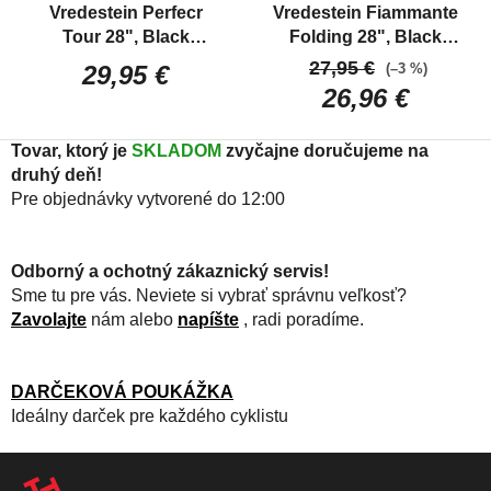
Vredestein Perfecr
Vredestein Fiammante
Tour 28", Black
Folding 28", Black
Trekkingový/ Gravel
Cestný plášť, skladací
27,95 €
(–3 %)
29,95 €
plášť
dvojzmes
26,96 €
Tovar, ktorý je
SKLADOM
zvyčajne doručujeme na
druhý deň!
Pre objednávky vytvorené do 12:00
Odborný a ochotný zákaznický servis!
Sme tu pre vás. Neviete si vybrať správnu veľkosť?
Zavolajte
nám alebo
napíšte
, radi poradíme.
DARČEKOVÁ POUKÁŽKA
Ideálny darček pre každého cyklistu
Z