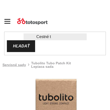
Prejsť
na
obsah
HĽADAŤ
Tubolito Tubo Patch Kit
Servisné sady
Lepiaca sada