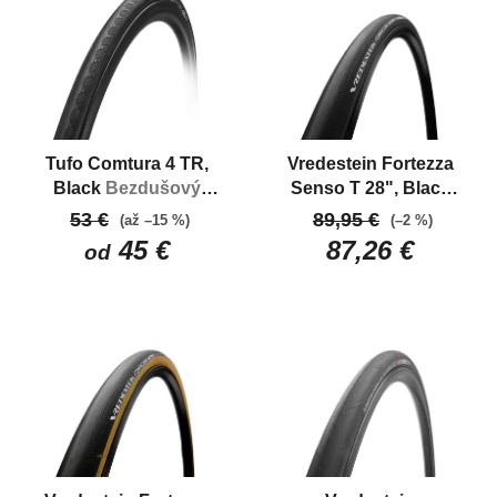
Tufo Comtura 4 TR,
Vredestein Fortezza
Black
Bezdušový
Senso T 28", Black
závodný plášť
Galuska cestná -
53 €
89,95 €
(až –15 %)
(–2 %)
závodná
45 €
87,26 €
od