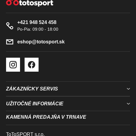
Á
P
Ä
+421 948 524 458
T
I
E
eshop
@
totosport.sk
ZÁKAZNÍCKY SERVIS
UŽITOČNÉ INFORMÁCIE
KAMENNÁ PREDAJŇA V TRNAVE
ToToSPORT s.r.o.