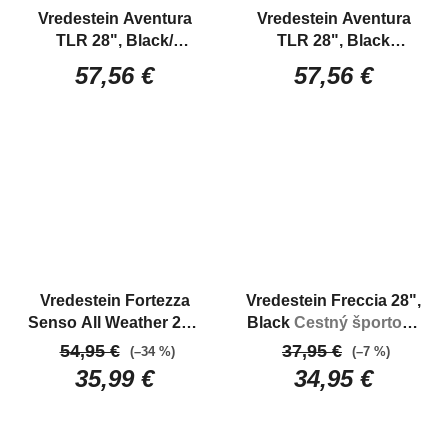
Vredestein Aventura
Vredestein Aventura
TLR 28", Black/
TLR 28", Black
Transparent
Gravelový
Gravelový plášť
57,56 €
57,56 €
plášť
Vredestein Fortezza
Vredestein Freccia 28",
Senso All Weather 28",
Black
Cestný športový
Black/ Natural
Cestný
plášť trojzmes
54,95 €
37,95 €
(–34 %)
(–7 %)
závodný plášť do
35,99 €
34,95 €
náročných podmienok