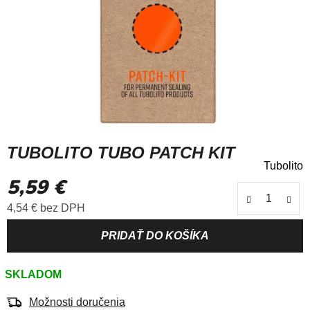
TUBOLITO TUBO PATCH KIT
Tubolito
Priemerné
5,59 €
hodnotenie
produktu
Jednotková cena:
4,54 € bez DPH
je
0,0
z
5
SKLADOM
hviezdičiek.
Možnosti doručenia