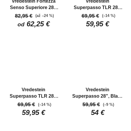
Vredestein Fortezza
Vredestein
Senso Superiore 28",
Superpasso TLR 28",
Black/ Natural
Cestný
Black
Špičkový cestný
82,95 €
69,95 €
(až –24 %)
(–14 %)
extra ľahký plášť
bezdušový plášť
62,25 €
59,95 €
od
ručne vyrábaný
Vredestein
Vredestein
Superpasso TLR 28",
Superpasso 28", Black
Tan/ Natural
Špičkový
Špičkový cestný plášť
69,95 €
59,95 €
(–14 %)
(–9 %)
cestný bezdušový
59,95 €
54 €
plášť