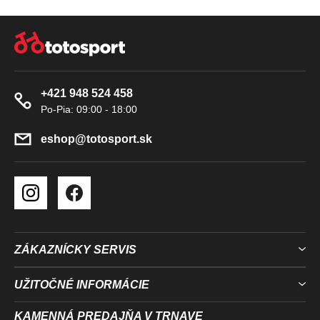
Z
Á
P
Ä
+421 948 524 458
T
I
E
eshop
@
totosport.sk
ZÁKAZNÍCKY SERVIS
UŽITOČNÉ INFORMÁCIE
KAMENNÁ PREDAJŇA V TRNAVE