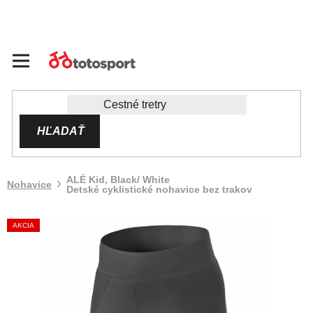
Prejsť
na
obsah
HĽADAŤ
ALÉ Kid, Black/ White
Nohavice
Detské cyklistické nohavice bez trakov
AKCIA