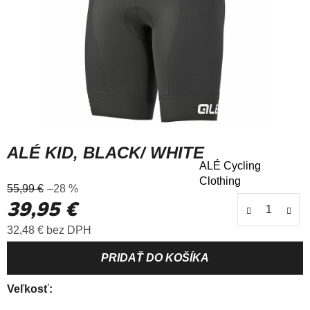
ALÉ KID, BLACK/ WHITE
ALÉ Cycling
Priemerné
Clothing
55,99 €
–28 %
hodnotenie
39,95 €
produktu
je
Jednotková cena:
32,48 € bez DPH
5,0
z
5
hviezdičiek.
Veľkosť