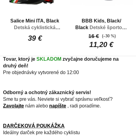
Salice Mini ITA, Black
BBB Kids, Black/
Detská cyklistická
Black
Detské športové
prilba
okuliare
16 €
(–30 %)
39 €
11,20 €
Tovar, ktorý je
SKLADOM
zvyčajne doručujeme na
druhý deň!
Pre objednávky vytvorené do 12:00
Odborný a ochotný zákaznický servis!
Sme tu pre vás. Neviete si vybrať správnu veľkosť?
Zavolajte
nám alebo
napíšte
, radi poradíme.
DARČEKOVÁ POUKÁŽKA
Ideálny darček pre každého cyklistu