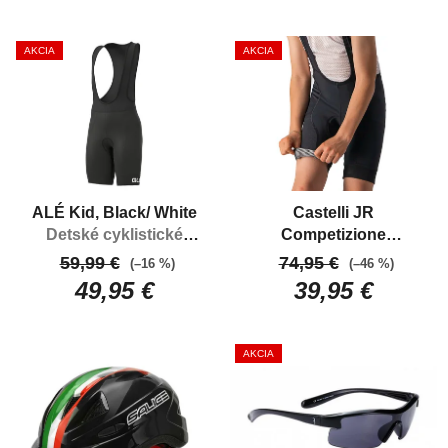
AKCIA
AKCIA
ALÉ Kid, Black/ White
Castelli JR
Detské cyklistické
Competizione
nohavice s trakmi
Bibshort, Black
59,99 €
74,95 €
(–16 %)
(–46 %)
Detské, krátke cyklo
49,95 €
39,95 €
nohavice s trakmi
AKCIA