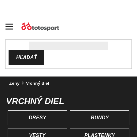
Prejsť
na
obsah
HĽADAŤ
Ženy
Vrchný diel
VRCHNÝ DIEL
DRESY
BUNDY
VESTY
PLÁŠTENKY