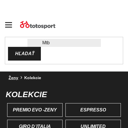
Prejsť
na
obsah
HĽADAŤ
Ženy
Kolekcie
KOLEKCIE
PREMIO EVO -ŽENY
ESPRESSO
GIRO D´ITALIA
UNLIMITED