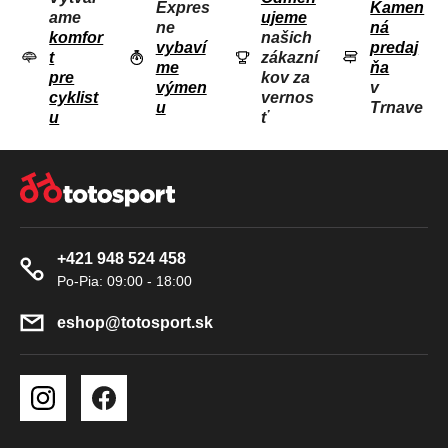
C
e
Expres
Kamen
ame
ujeme
I
ne
ná
komfor
našich
E
vybaví
predaj
t
zákazní
me
ňa
P
pre
kov za
výmen
v
R
cyklist
vernos
u
Trnave
u
ť
V
K
Z
Y
Á
V
P
Ý
Ä
P
+421 948 524 458
T
I
S
I
U
E
eshop
@
totosport.sk