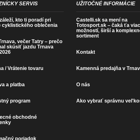
NÍCKY SERVIS
UŽITOČNÉ INFORMÁCIE
áleží, kto ti poradí pri
Castelli.sk sa mení na
 cyklistického oblečenia
Totosport.sk – čaká ťa via
možností, širší a komplexn
sortiment
rnava, večer Tatry – prečo
mal skúsiť jazdu Trnava
2026
Kontakt
 / Vrátenie tovaru
Kamenná predajňa v Trna
a a platba
O nás
stný program
Ako vybrať správnu vel'ko
ecné obchodné
enky
mačný poriadok