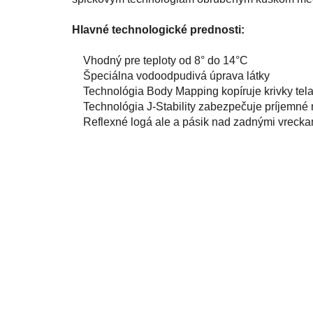
Hlavné technologické prednosti:
Vhodný pre teploty od 8° do 14°C
Špeciálna vodoodpudivá úprava látky
Technológia Body Mapping kopíruje krivky tela 
Technológia J-Stability zabezpečuje príjemné 
Reflexné logá ale a pásik nad zadnými vreckam
Extra reflexné vrecko na zadnom diele.
Šité plochými švami.
Hmotnosť 300g.
Kolekcia ALÉ PR-S
Táto kolekcia
prišla na trh po dlhodobej spolu
naša najvyššia kategória modelov aké máme v p
úrovne modelov a zaručuje takmer dokonalosť pri 
Zabezpečuje
maximálny výkon
a
pohodlie
poča
tejto kolekcie patria medzi top materiály, ponúk
žiareniu.
PR-S kolekciu
používajú aj pretekajúci 