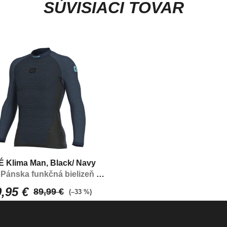
SÚVISIACI TOVAR
 Klima Man, Black/ Navy
e
Pánska funkčná bielizeň s
dlhým rukávom
,95 €
89,99 €
(–33 %)