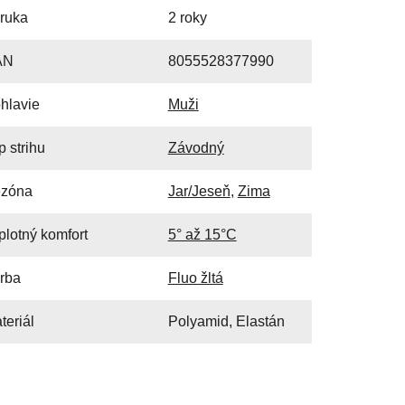
ruka
2 roky
AN
8055528377990
hlavie
Muži
p strihu
Závodný
zóna
Jar/Jeseň
,
Zima
plotný komfort
5° až 15°C
rba
Fluo žltá
teriál
Polyamid, Elastán