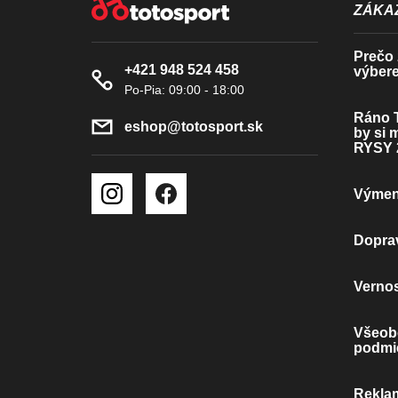
Á
ZÁKAZ
P
Prečo z
+421 948 524 458
výbere
Ä
T
Ráno T
eshop
@
totosport.sk
by si 
I
RYSY 
E
Výmena
Doprav
Verno
Všeob
podmi
Rekla