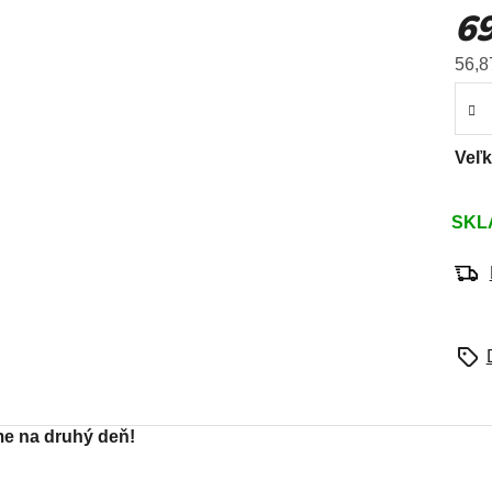
69
prod
je
56,8
0,0
z
5
hviez
Veľ
SKL
e na druhý deň!