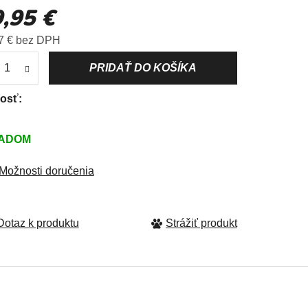
,95 €
uktu
Jednotková cena:
7 € bez DPH
dičiek.
kosť
ADOM
Možnosti doručenia
Strážiť