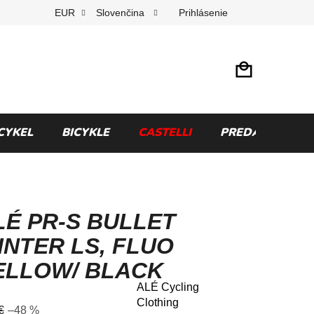
Prihlásenie
EUR
Slovenčina
CYKEL
BICYKLE
CASTELLI
PREDÁVANÉ ZN
LÉ PR-S BULLET
INTER LS, FLUO
ELLOW/ BLACK
ALÉ Cycling
merné
Clothing
€
–48 %
otenie