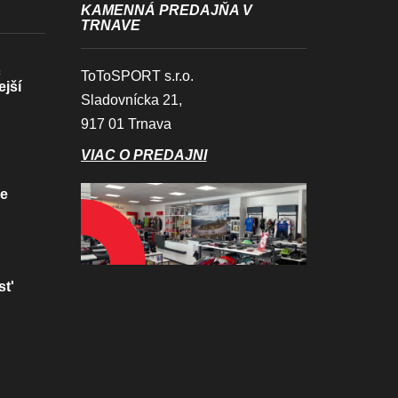
KAMENNÁ PREDAJŇA V
TRNAVE
c
ToToSPORT s.r.o.
ejší
Sladovnícka 21,
917 01 Trnava
VIAC O PREDAJNI
ve
st'