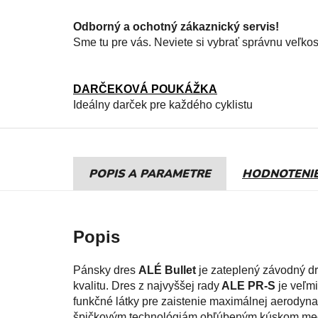
Odborný a ochotný zákaznický servis!
Sme tu pre vás. Neviete si vybrať správnu veľko
DARČEKOVÁ POUKÁŽKA
Ideálny darček pre každého cyklistu
POPIS
HODNOTENI
Pánsky dres
ALÉ Bullet
je zateplený závodný d
kvalitu. Dres z najvyššej rady
ALE PR-S
je veľmi
funkčné látky pre zaistenie maximálnej aerodyna
špičkovým technológiám obľúbeným kúskom medz