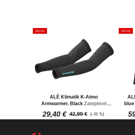
AKCIA
AKCIA
ALÉ Klimatik K-Atmo
ALÉ
Armwarmer, Black
Zateplené
blu
vodoodpudivé návleky na ruky
29,40 €
59
42,99 €
(–31 %)
Z