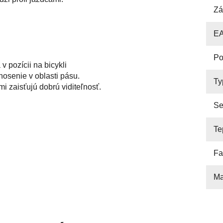
Zá
E
Po
v pozícii na bicykli
nosenie v oblasti pásu.
Ty
i zaisťujú dobrú viditeľnosť.
Se
Te
práci s profesionálnymi jazdcami a tímami
. Je to
Fa
onuke. Kolekcia je dôkazom vysokej technickej
uspokojovaní potrieb profi cyklistov.
Ma
s dlhých cyklo tréningov. Tkaniny použité pri výrobe
ajú ľahkosť, priedušnosť a ochranu voči UV
jazdci, ktorí obliekajú dresy profesionálnych tímov.