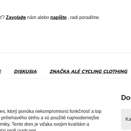
sť?
Zavolajte
nám alebo
napíšte
, radi poradíme.
E
DISKUSIA
ZNAČKA
ALÉ CYCLING CLOTHING
Do
res, ktorý ponúka nekompromisnú funkčnosť a top
 priliehavého strihu a sú použité najmodernejšie
Ka
miky. Tento dres je vďaka svojim kvalitám a
i profi jazdcami.