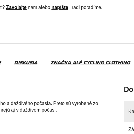
sť?
Zavolajte
nám alebo
napíšte
, radi poradíme.
E
DISKUSIA
ZNAČKA
ALÉ CYCLING CLOTHING
Do
eho a daždivého počasia. Preto sú vyrobené zo
ahrejú aj v daždivom počasí.
Ka
Zá