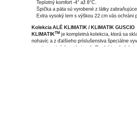
Teplotný komfort -4° až 8°C.
Špička a päta sú vyrobené z látky zabraňujúce
Extra vysoký lem s výškou 22 cm vás ochráni 
Kolekcia ALÉ KLIMATIK / KLIMATIK GUSCIO
TM
KLIMATIK
je kompletná kolekcia, ktorá sa skla
nohavíc a z ďalšieho príslušenstva špeciálne v
poveternostných podmienok. Produkty z kolekci
KLIMATIK
, ale ide primárne o vrchnú vrstvu obl
Materiálové zloženie
45% polyester, 35% polyamid, 20% elastan