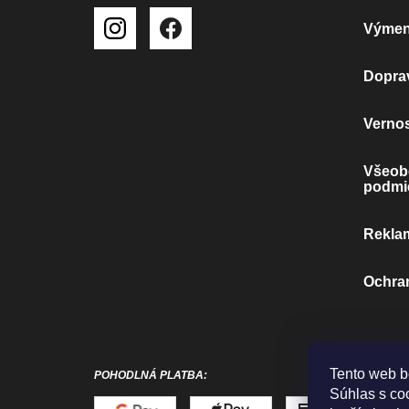
E
Výmena
Doprav
Verno
Všeob
podmi
Rekla
Ochra
Tento web b
POHODLNÁ PLATBA:
Súhlas s co