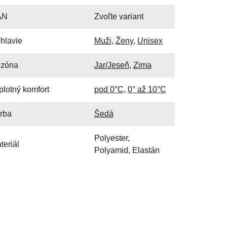
AN
Zvoľte variant
hlavie
Muži
,
Ženy
,
Unisex
zóna
Jar/Jeseň
,
Zima
plotný komfort
pod 0°C
,
0° až 10°C
rba
Šedá
Polyester,
teriál
Polyamid, Elastán