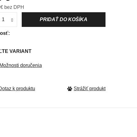
Jednotková cena:
 € bez DPH
dičiek.
kosť
ĽTE VARIANT
Možnosti doručenia
Strážiť