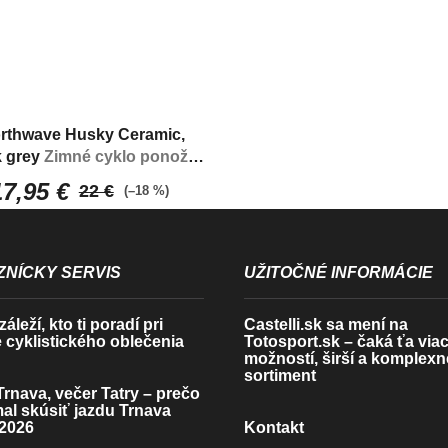
rthwave Husky Ceramic,
k grey
Zimné cyklo ponožky
s výbornými izolačnými
17,95 €
22 €
(–18 %)
vlastnosťami
NÍCKY SERVIS
UŽITOČNÉ INFORMÁCIE
áleží, kto ti poradí pri
Castelli.sk sa mení na
 cyklistického oblečenia
Totosport.sk – čaká ťa via
možností, širší a komplexn
sortiment
rnava, večer Tatry – prečo
mal skúsiť jazdu Trnava
2026
Kontakt