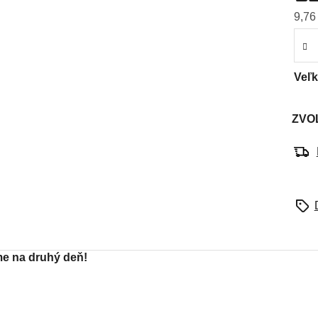
je
9,76
0,0
z
5
hviez
Veľ
ZVO
e na druhý deň!