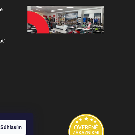
ve
st'
Súhlasím