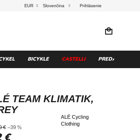
Prihlásenie
EUR
Slovenčina
CYKEL
BICYKLE
CASTELLI
PREDÁVANÉ ZN
LÉ TEAM KLIMATIK,
REY
ALÉ Cycling
merné
Clothing
9 €
–39 %
otenie
 €
uktu