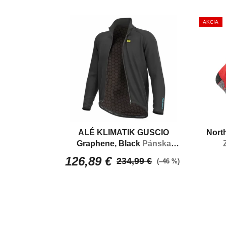
AKCIA
ALÉ KLIMATIK GUSCIO
Nort
Graphene, Black
Pánska
zateplená a vodoodolná
126,89 €
234,99 €
(–46 %)
cyklistická bunda