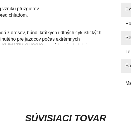
j vzniku pľuzgierov.
E
pred chladom.
Po
dá z dresov, búnd, krátkych i dlhých cyklistických
Se
yvinutého pre jazdcov počas extrémnych
e
KLIMATIK GUSCIO
vychádzajú z kolekcie
Te
ečenia ako sú napr. bundy alebo vesty.
Fa
Ma
SÚVISIACI TOVAR