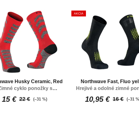
AKCIA
hwave Husky Ceramic, Red
Northwave Fast, Fluo ye
Zimné cyklo ponožky s
Hrejivé a odolné zimné po
výbornými izolačnými
15 €
10,95 €
22 €
16 €
(–31 %)
(–31 %
vlastnosťami