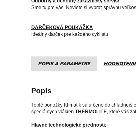
Odborný a ochotný zákaznický servis!
Sme tu pre vás. Neviete si vybrať správnu veľko
DARČEKOVÁ POUKÁŽKA
Ideálny darček pre každého cyklistu
POPIS
HODNOTENI
Teplé ponožky Klimatik sú určené do chladnejši
špeciálnych vlákien
THERMOLITE
, ktoré vás z
Hlavné technologické prednosti: