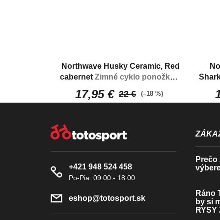
Northwave Husky Ceramic, Red
No
cabernet
Zimné cyklo ponožky s
Shar
výbornými izolačnými
17,95 €
22 €
(–18 %)
vlastnosťami
Z
Á
ZÁKAZ
P
Prečo z
+421 948 524 458
výbere
Ä
T
Ráno T
eshop
@
totosport.sk
by si 
I
RYSY 