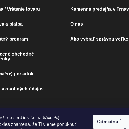
 / Vrátenie tovaru
Kamenná predajňa v Trna
a a platba
O nás
stný program
Ako vybrať správnu vel'ko
ecné obchodné
enky
mačný poriadok
na osobných údajov
eží na cookies (aj na káve ☕)
MOŽNOSTI DOPRAVY:
Odmietnuť
okies znamená, že Ti vieme ponúknuť