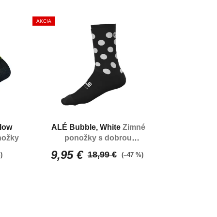
AKCIA
llow
ALÉ Bubble, White
Zimné
nožky
ponožky s dobrou
termoreguláciou
9,95 €
18,99 €
)
(–47 %)