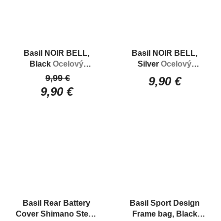
Basil NOIR BELL,
Basil NOIR BELL,
Black
Ocelový
Silver
Ocelový
zvonček s menším
zvonček s menším
9,99 €
9,90 €
rozmerom
rozmerom
9,90 €
Basil Rear Battery
Basil Sport Design
Cover Shimano Steps
Frame bag, Black