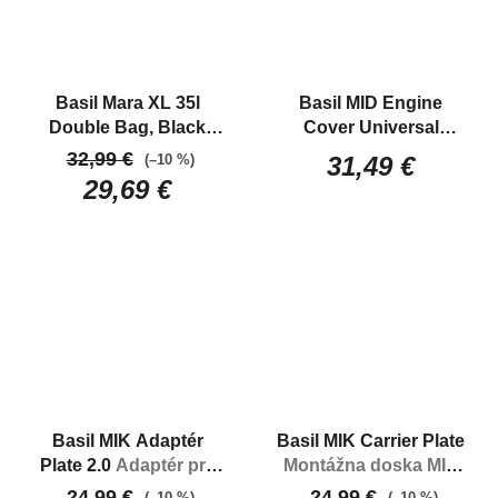
Basil Mara XL 35l
Basil MID Engine
Double Bag, Black
Cover Universal
Dvoj brašna na nosič
Univerzálny
32,99 €
(–10 %)
31,49 €
bicykla
neoprénový prepravný
29,69 €
kryt na motor e-biku
Basil MIK Adaptér
Basil MIK Carrier Plate
Plate 2.0
Adaptér pre
Montážna doska MIK
systém MIK
na zadný nosič
24,99 €
24,99 €
(–10 %)
(–10 %)