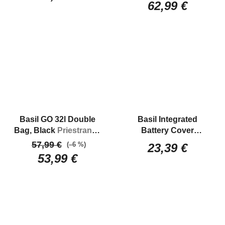
62,99 €
batérie - SHIMANO
STEPS
Basil GO 32l Double
Basil Integrated
Bag, Black
Priestranná
Battery Cover
dvojitá kapsa na zadný
Universal
Univerzálny
57,99 €
(–6 %)
23,39 €
nosič bicykla s
obal integrovanej
53,99 €
kapacitou 32L
batérie