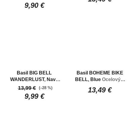
celokovový zvonček
celokovový zvonček
9,90 €
na bicykel
Basil BIG BELL
Basil BOHEME BIKE
WANDERLUST, Navy
BELL, Blue
Ocelový a
blue
Klasický velký
štýlový zvonček na
13,99 €
(–28 %)
13,49 €
celokovový zvonček
bicykel
9,99 €
na bicykel