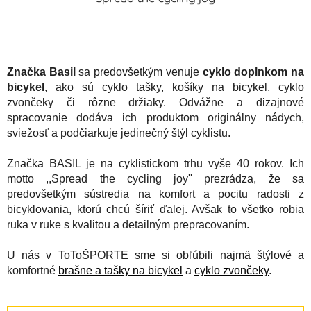
Značka Basil
sa predovšetkým venuje
cyklo doplnkom na
bicykel
, ako sú cyklo tašky, košíky na bicykel, cyklo
zvončeky či rôzne držiaky. Odvážne a dizajnové
spracovanie dodáva ich produktom originálny nádych,
sviežosť a podčiarkuje jedinečný štýl cyklistu.
Značka BASIL je na cyklistickom trhu vyše 40 rokov. Ich
motto ,,Spread the cycling joy'' prezrádza, že sa
predovšetkým sústredia na komfort a pocitu radosti z
bicyklovania, ktorú chcú šíriť ďalej. Avšak to všetko robia
ruka v ruke s kvalitou a detailným prepracovaním.
U nás v ToToŠPORTE sme si obľúbili najmä štýlové a
komfortné
brašne a tašky na bicykel
a
cyklo zvončeky
.