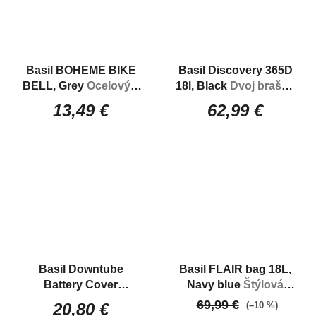
Basil BOHEME BIKE
Basil Discovery 365D
BELL, Grey
Ocelový a
18l, Black
Dvoj brašna
štýlový zvonček na
na zadný nosič bicykla
13,49 €
62,99 €
bicykel
Basil Downtube
Basil FLAIR bag 18L,
Battery Cover
Navy blue
Štýlová
Shimano Steps, Black
taška na bicykel s
69,99 €
(–10 %)
20,80 €
Neoprénový obal
montážou na nosič