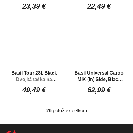
Neoprénový obal
Kapsička na rám
23,39 €
22,49 €
batérie - SHIMANO
bicykla s púzdrom na
STEPS
mobil
Basil Tour 28l, Black
Basil Universal Cargo
Dvojitá taška na
MIK (in) Side, Black
bicykel
univerzálny nosič na
49,49 €
62,99 €
bicykel dozadu s MIK
systémom
26
položiek celkom
O
V
Z
L