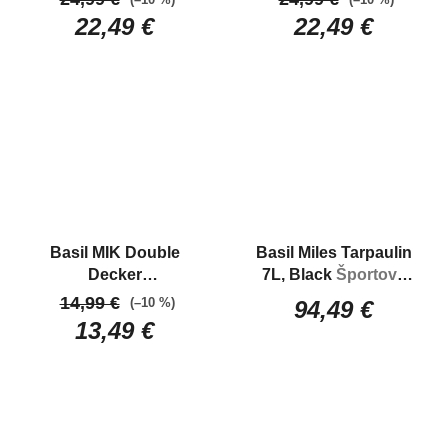
22,49 €
22,49 €
Basil MIK Double
Basil Miles Tarpaulin
Decker
7L, Black
Športová
Dvojposchodvý
Kapsa na zadný nosič
14,99 €
(–10 %)
94,49 €
adaptér MIK
bicykla s obsahom 7L
13,49 €
a systémom MIK