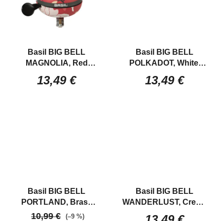
Basil BIG BELL
Basil BIG BELL
MAGNOLIA, Red
POLKADOT, White/
Ocelový zvonček na
Red
Klasický velký
13,49 €
13,49 €
bycikel so vzorom
celokovový
kvetov
bodkovaný zvonček
Basil BIG BELL
Basil BIG BELL
PORTLAND, Brass
WANDERLUST, Cream
Klasický velký
Klasický velký
10,99 €
(–9 %)
13,49 €