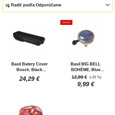
R
Radiť podľa:
Odporúčame
A
D
V
E
AKCIA
Ý
N
P
I
I
E
S
P
P
R
R
O
Basil Batery Cover
Basil BIG BELL
O
D
Bosch, Black
BOHÉME, Blue
D
U
Neoprénový obal na
Klasický velký
12,99 €
(–23 %)
24,29 €
U
K
batériu - systém Bosch
celokovový zvonček
9,99 €
K
T
na bicykel
T
O
O
V
V