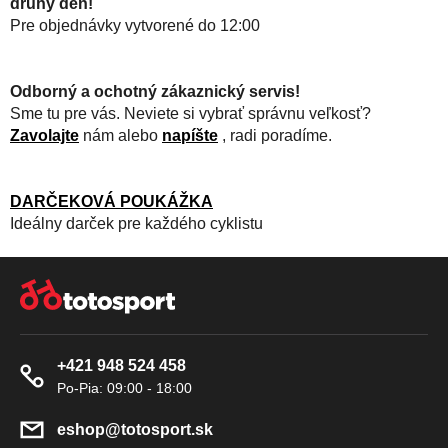
druhý deň!
Pre objednávky vytvorené do 12:00
Odborný a ochotný zákaznický servis!
Sme tu pre vás. Neviete si vybrať správnu veľkosť?
Zavolajte
nám alebo
napíšte
, radi poradíme.
DARČEKOVÁ POUKÁŽKA
Ideálny darček pre každého cyklistu
Z
Á
P
Ä
+421 948 524 458
T
I
E
eshop
@
totosport.sk