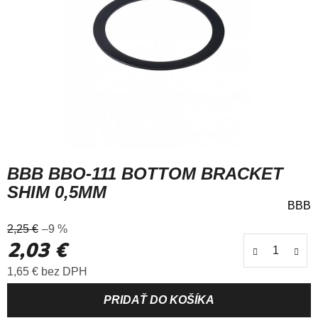
BBB BBO-111 BOTTOM BRACKET
SHIM 0,5MM
BBB
Priemerné
2,25 €
–9 %
hodnotenie
2,03 €
produktu
je
Jednotková cena:
1,65 € bez DPH
0,0
z
5