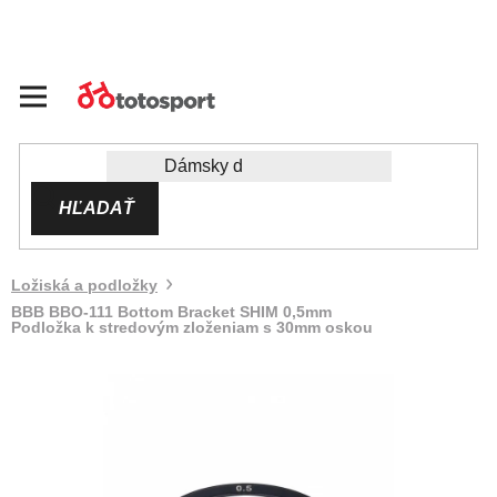
Prejsť
na
obsah
HĽADAŤ
Ložiská a podložky
BBB BBO-111 Bottom Bracket SHIM 0,5mm
Podložka k stredovým zloženiam s 30mm oskou