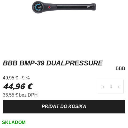
BBB BMP-39 DUALPRESSURE
BBB
Priemerné
49,95 €
–9 %
hodnotenie
44,96 €
produktu
je
Jednotková cena:
36,55 € bez DPH
0,0
z
5
hviezdičiek.
SKLADOM