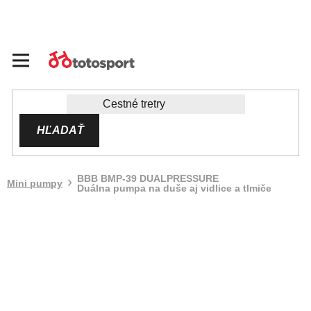
Prejsť
na
obsah
HĽADAŤ
BBB BMP-39 DUALPRESSURE
Mini pumpy
Duálna pumpa na duše aj vidlice a tlmiče