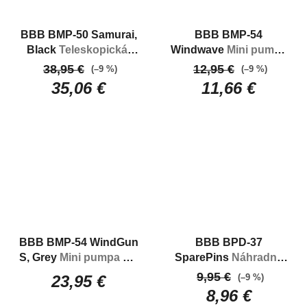
BBB BMP-50 Samurai,
BBB BMP-54
Black
Teleskopická,
Windwave
Mini pumpa
ľahká mini-pumpa
kompozitná duálna
38,95 €
12,95 €
(–9 %)
(–9 %)
hlavica 7 bar / 250mm
35,06 €
11,66 €
BBB BMP-54 WindGun
BBB BPD-37
S, Grey
Mini pumpa AL
SparePins
Náhradné
s manometrom duálna
piny do pedálov BPD-
9,95 €
(–9 %)
23,95 €
hlavica 7 bar / 250mm
37
8,96 €