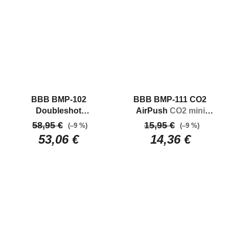
BBB BMP-102
BBB BMP-111 CO2
Doubleshot
AirPush
CO2 mini
Kompaktná mini
pumpa
58,95 €
15,95 €
(–9 %)
(–9 %)
pumpa na bicykel
53,06 €
14,36 €