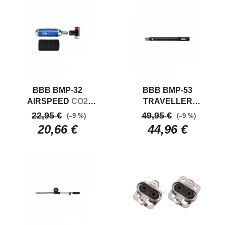
BBB BMP-32
BBB BMP-53
AIRSPEED
CO2
TRAVELLER
pumpa
TELESCOPIC
22,95 €
49,95 €
(–9 %)
(–9 %)
Kombinovaná mini a
20,66 €
44,96 €
stojanová pumpa