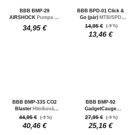
BBB BMP-29
BBB BPD-01 Click &
AIRSHOCK
Pumpa na
Go (pár)
MTB/SPD
vidlice a tlmiče
kufre
14,95 €
(–9 %)
34,95 €
13,46 €
BBB BMP-33S CO2
BBB BMP-92
Blaster
Hliníková
GadgetCauge
pumpa s CO2
Digitálny tlakomer na
44,95 €
27,95 €
(–9 %)
(–9 %)
bombičkami
bicykel
40,46 €
25,16 €