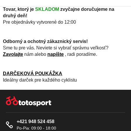
Tovar, ktorý je
SKLADOM
zvyčajne doručujeme na
druhý deň!
Pre objednávky vytvorené do 12:00
Odborný a ochotný zákaznický servis!
Sme tu pre vás. Neviete si vybrať správnu veľkosť?
Zavolajte
nám alebo
napíšte
, radi poradíme.
DARČEKOVÁ POUKÁŽKA
Ideálny darček pre každého cyklistu
Z
Á
P
Ä
+421 948 524 458
T