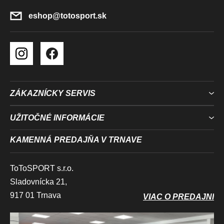
I
E
eshop
@
totosport.sk
ZÁKAZNÍCKY SERVIS
UŽITOČNÉ INFORMÁCIE
KAMENNÁ PREDAJŇA V TRNAVE
ToToSPORT s.r.o.
Sladovnícka 21,
917 01 Trnava
VIAC O PREDAJNI