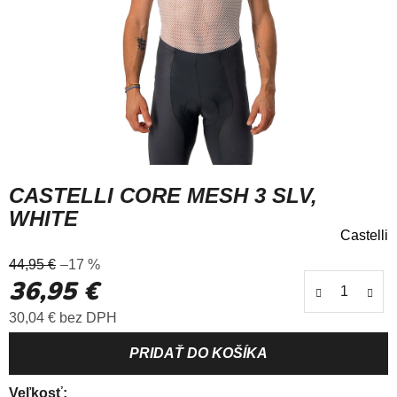
CASTELLI CORE MESH 3 SLV,
WHITE
Castelli
Priemerné
44,95 €
–17 %
hodnotenie
36,95 €
produktu
je
Jednotková cena:
30,04 € bez DPH
0,0
z
5
hviezdičiek.
Veľkosť