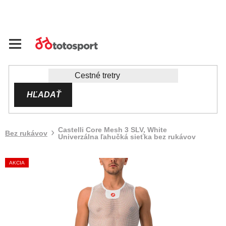
Prejsť
na
obsah
HĽADAŤ
Castelli Core Mesh 3 SLV, White
Bez rukávov
Univerzálna ľahučká sieťka bez rukávov
AKCIA