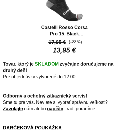
Castelli Rosso Corsa
Pro 15, Black
Výkonné, vysoké,
17,95 €
(–22 %)
letné ponožky
13,95 €
Tovar, ktorý je
SKLADOM
zvyčajne doručujeme na
druhý deň!
Pre objednávky vytvorené do 12:00
Odborný a ochotný zákaznický servis!
Sme tu pre vás. Neviete si vybrať správnu veľkosť?
Zavolajte
nám alebo
napíšte
, radi poradíme.
DARČEKOVÁ POUKÁŽKA