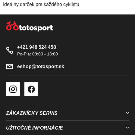
Ideálny darček pre každého cyklistu
Z
Á
P
Ä
+421 948 524 458
T
I
E
eshop
@
totosport.sk
ZÁKAZNÍCKY SERVIS
UŽITOČNÉ INFORMÁCIE