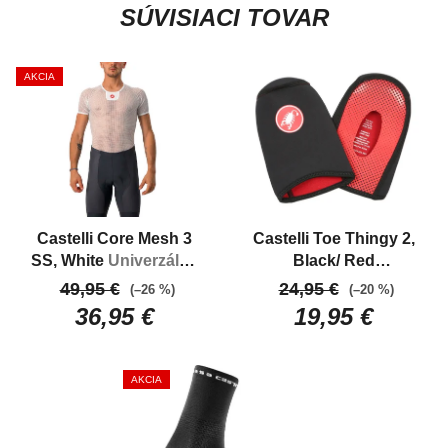
SÚVISIACI TOVAR
AKCIA
Castelli Core Mesh 3
Castelli Toe Thingy 2,
SS, White
Univerzálna
Black/ Red
ľahká sieťka s krátkym
Neoprénové návleky
49,95 €
24,95 €
(–26 %)
(–20 %)
rukávom
na špičky
36,95 €
19,95 €
AKCIA