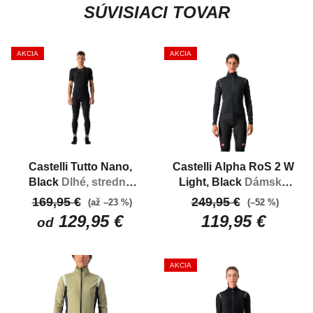
SÚVISIACI TOVAR
AKCIA
AKCIA
Castelli Tutto Nano,
Castelli Alpha RoS 2 W
Black
Dlhé, stredne
Light, Black
Dámska
zateplené nohavice s
jarná a jesenná bunda
169,95 €
249,95 €
(až –23 %)
(–52 %)
trakmi
129,95 €
119,95 €
od
AKCIA