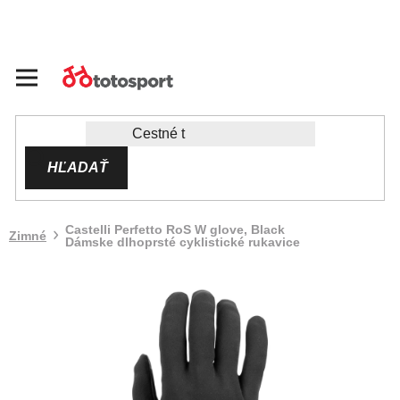
Prejsť
na
obsah
HĽADAŤ
Castelli Perfetto RoS W glove, Black
Zimné
Dámske dlhoprsté cyklistické rukavice