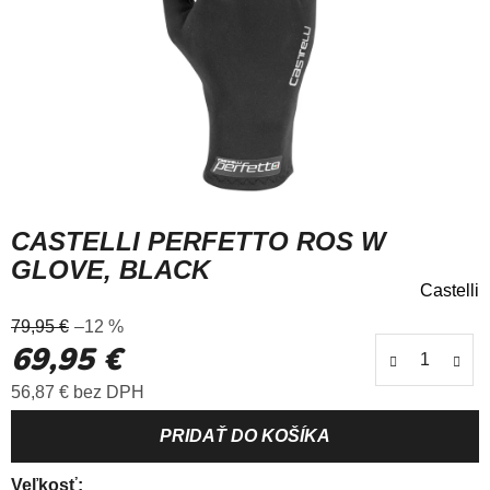
CASTELLI PERFETTO ROS W
GLOVE, BLACK
Castelli
Priemerné
79,95 €
–12 %
hodnotenie
69,95 €
produktu
je
Jednotková cena:
56,87 € bez DPH
0,0
z
5
hviezdičiek.
Veľkosť