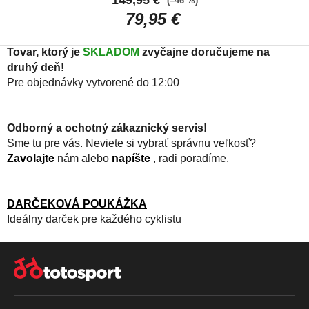
149,95 €
(–46 %)
dres do prechodného
79,95 €
obdobia
Tovar, ktorý je
SKLADOM
zvyčajne doručujeme na
druhý deň!
Pre objednávky vytvorené do 12:00
Odborný a ochotný zákaznický servis!
Sme tu pre vás. Neviete si vybrať správnu veľkosť?
Zavolajte
nám alebo
napíšte
, radi poradíme.
DARČEKOVÁ POUKÁŽKA
Ideálny darček pre každého cyklistu
Z
Á
P
Ä