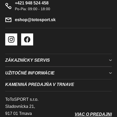
+421 948 524 458
T
I
E
eshop
@
totosport.sk
ZÁKAZNÍCKY SERVIS
UŽITOČNÉ INFORMÁCIE
KAMENNÁ PREDAJŇA V TRNAVE
ToToSPORT s.r.o.
Sladovnícka 21,
917 01 Trnava
VIAC O PREDAJNI