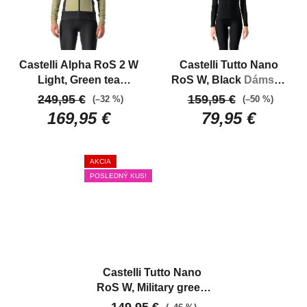
Castelli Alpha RoS 2 W
Castelli Tutto Nano
Light, Green tea
RoS W, Black
Dámsky
Dámska jarná a
zateplený dres do
249,95 €
159,95 €
(–32 %)
(–50 %)
jesenná bunda
prechodného obdobia
169,95 €
79,95 €
AKCIA
POSLEDNÝ KUS!
Castelli Tutto Nano
RoS W, Military green
Dámsky zateplený