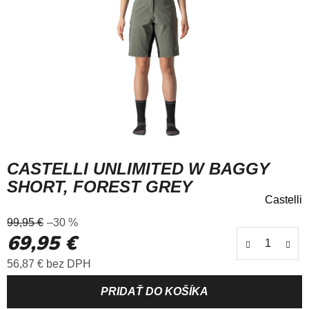
CASTELLI UNLIMITED W BAGGY
SHORT, FOREST GREY
Castelli
Priemerné
99,95 €
–30 %
hodnotenie
69,95 €
produktu
je
Jednotková cena:
56,87 € bez DPH
0,0
z
5