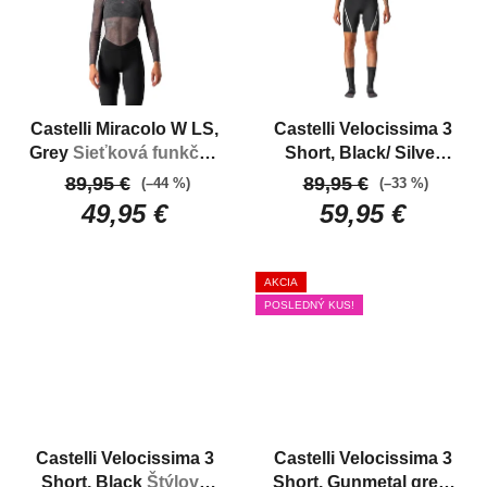
Castelli Miracolo W LS,
Castelli Velocissima 3
Grey
Sieťková funkčná
Short, Black/ Silver
bielizeň s dlhým
Štýlové dámske
89,95 €
89,95 €
(–44 %)
(–33 %)
rukávom
nohavice na bicykel
49,95 €
59,95 €
AKCIA
POSLEDNÝ KUS!
Castelli Velocissima 3
Castelli Velocissima 3
Short, Black
Štýlové
Short, Gunmetal grey/