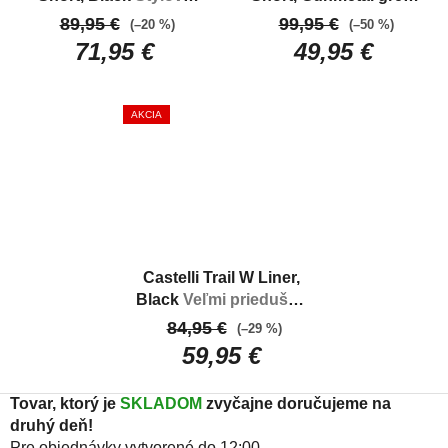
dámske nohavice na
Dark grey
Štýlové
89,95 €
99,95 €
(–20 %)
(–50 %)
bicikel
dámske nohavice na
71,95 €
49,95 €
bicikel
AKCIA
Castelli Trail W Liner,
Black
Veľmi priedušné
krátke spodné
84,95 €
(–29 %)
nohavice bez trakov
59,95 €
Tovar, ktorý je
SKLADOM
zvyčajne doručujeme na
druhý deň!
Pre objednávky vytvorené do 12:00