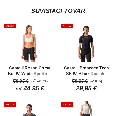
SÚVISIACI TOVAR
AKCIA
AKCIA
Castelli Rosso Corsa
Castelli Prosecco Tech
Bra W, White
Športová
SS W, Black
Dámska
podprsenka určená na
funkčná bielizeň s
59,95 €
59,95 €
(až –25 %)
(–50 %)
bicykel
krátkym rukávom
44,95 €
29,95 €
od
AKCIA
AKCIA