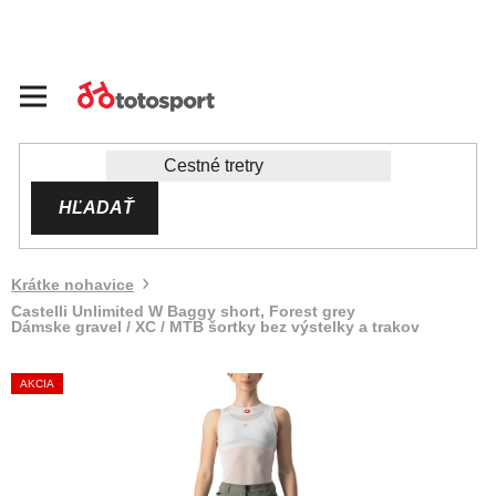
Prejsť
na
obsah
HĽADAŤ
Krátke nohavice
Castelli Unlimited W Baggy short, Forest grey
Dámske gravel / XC / MTB šortky bez výstelky a trakov
AKCIA