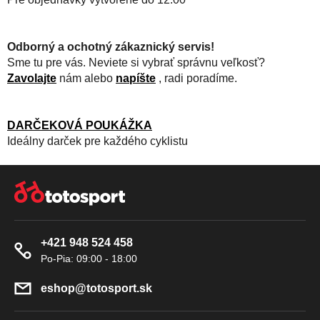
Odborný a ochotný zákaznický servis!
Sme tu pre vás. Neviete si vybrať správnu veľkosť?
Zavolajte
nám alebo
napíšte
, radi poradíme.
DARČEKOVÁ POUKÁŽKA
Ideálny darček pre každého cyklistu
Z
Á
P
Ä
+421 948 524 458
T
I
E
eshop
@
totosport.sk