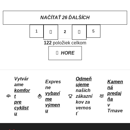
NAČÍTAŤ 26 ĎALŠÍCH
S
1
5
2
t
r
O
á
122
položiek celkom
V
n
L
k
HORE
o
Á
v
D
a
n
A
i
Vytvár
Odmeň
C
e
Expres
Kamen
ame
ujeme
I
ne
ná
komfor
našich
E
vybaví
predaj
t
zákazní
me
ňa
P
pre
kov za
výmen
v
R
cyklist
vernos
u
Trnave
u
ť
V
K
Z
Y