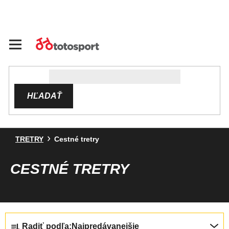
Prejsť
na
obsah
HĽADAŤ
TRETRY
Cestné tretry
CESTNÉ TRETRY
R
Radiť podľa:
Najpredávanejšie