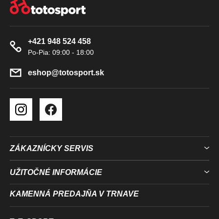
Á
V
P
Ý
Ä
P
+421 948 524 458
T
I
S
I
U
E
eshop
@
totosport.sk
ZÁKAZNÍCKY SERVIS
UŽITOČNÉ INFORMÁCIE
KAMENNÁ PREDAJŇA V TRNAVE