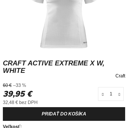
CRAFT ACTIVE EXTREME X W,
WHITE
Craft
Priemerné
60 €
–33 %
hodnotenie
39,95 €
produktu
je
Jednotková cena:
32,48 € bez DPH
5,0
z
5
hviezdičiek.
Veľkosť