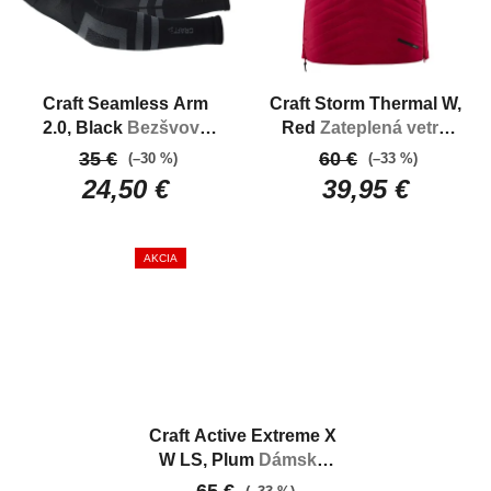
Craft Seamless Arm
Craft Storm Thermal W,
2.0, Black
Bezšvové
Red
Zateplená vetru
návleky na ruky
odolná sukňa
35 €
60 €
(–30 %)
(–33 %)
24,50 €
39,95 €
AKCIA
Craft Active Extreme X
W LS, Plum
Dámska
funkčná bielizeň pre