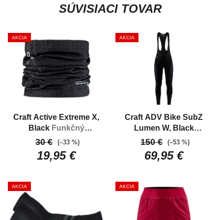
SÚVISIACI TOVAR
AKCIA
AKCIA
Craft Active Extreme X,
Craft ADV Bike SubZ
Black
Funkčný
Lumen W, Black
nákrčník do
Dámske dlhé
30 €
150 €
(–33 %)
(–53 %)
chladnejšieho počasia
zateplené cyklistické
19,95 €
69,95 €
nohavice s trakmi
AKCIA
AKCIA