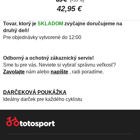
65 €
(–33 %)
intenzívnu aktivitu
42,95 €
Tovar, ktorý je
SKLADOM
zvyčajne doručujeme na
druhý deň!
Pre objednávky vytvorené do 12:00
Odborný a ochotný zákaznický servis!
Sme tu pre vás. Neviete si vybrať správnu veľkosť?
Zavolajte
nám alebo
napíšte
, radi poradíme.
DARČEKOVÁ POUKÁŽKA
Ideálny darček pre každého cyklistu
Z
Á
P
Ä