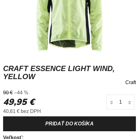
CRAFT ESSENCE LIGHT WIND,
YELLOW
Craft
Priemerné
90 €
–44 %
hodnotenie
49,95 €
produktu
je
Jednotková cena:
40,61 € bez DPH
0,0
z
5
hviezdičiek.
Veľkosť