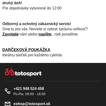
druhý deň!
Pre objednávky vytvorené do 12:00
Odborný a ochotný zákaznický servis!
Sme tu pre vás. Neviete si vybrať správnu veľkosť?
Zavolajte
nám alebo
napíšte
, radi poradíme.
DARČEKOVÁ POUKÁŽKA
Ideálny darček pre každého cyklistu
Z
Á
P
Ä
+421 948 524 458
T
I
E
eshop
@
totosport.sk