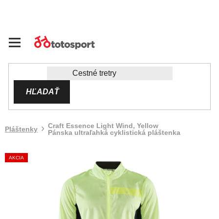
Prejsť
na
obsah
HĽADAŤ
Craft Essence Light Wind, Yellow
Pláštenky
Pánska ultraľahká cyklistická pláštenka
AKCIA