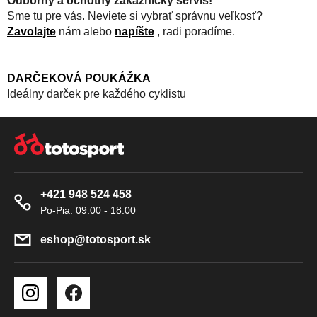
Odborný a ochotný zákaznický servis!
Sme tu pre vás. Neviete si vybrať správnu veľkosť?
Zavolajte
nám alebo
napíšte
, radi poradíme.
DARČEKOVÁ POUKÁŽKA
Ideálny darček pre každého cyklistu
Z
Á
P
Ä
+421 948 524 458
T
I
E
eshop
@
totosport.sk