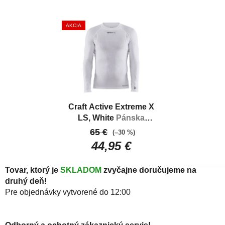
AKCIA
Craft Active Extreme X
LS, White
Pánska
funkčná bielizeň do
65 €
(–30 %)
chladnejších
44,95 €
podmienok
Tovar, ktorý je
SKLADOM
zvyčajne doručujeme na
druhý deň!
Pre objednávky vytvorené do 12:00