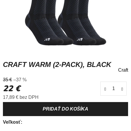
CRAFT WARM (2-PACK), BLACK
Craft
Priemerné
35 €
–37 %
hodnotenie
22 €
produktu
je
Jednotková cena:
17,89 € bez DPH
0,0
z
5
hviezdičiek.
Veľkosť