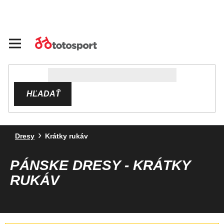
Prejsť
na
obsah
HĽADAŤ
Dresy
Krátky rukáv
PÁNSKE DRESY - KRÁTKY
RUKÁV