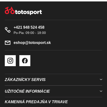
K
Z
Y
Á
V
P
Ý
Ä
P
+421 948 524 458
T
I
S
I
U
E
eshop
@
totosport.sk
ZÁKAZNÍCKY SERVIS
UŽITOČNÉ INFORMÁCIE
KAMENNÁ PREDAJŇA V TRNAVE