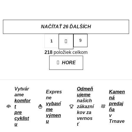
89,99 €
98,99 €
NAČÍTAŤ 26 ĎALŠÍCH
S
9
1
t
r
O
á
218
položiek celkom
V
n
L
k
HORE
o
Á
v
D
a
n
A
i
Vytvár
Odmeň
C
e
Expres
Kamen
ame
ujeme
I
ne
ná
komfor
našich
E
vybaví
predaj
t
zákazní
me
ňa
P
pre
kov za
výmen
v
R
cyklist
vernos
u
Trnave
u
ť
V