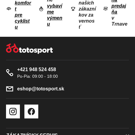
komfor
našich
E
vybaví
predaj
t
zákazní
me
ňa
P
pre
kov za
výmen
v
R
cyklist
vernos
u
Trnave
u
ť
V
K
Z
Y
Á
V
P
Ý
Ä
P
+421 948 524 458
T
I
S
I
U
E
eshop
@
totosport.sk