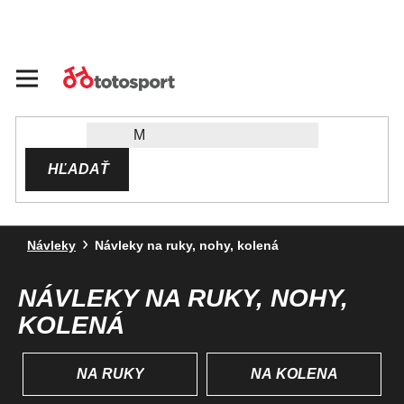
Prejsť
na
obsah
HĽADAŤ
Návleky
Návleky na ruky, nohy, kolená
NÁVLEKY NA RUKY, NOHY,
KOLENÁ
NA RUKY
NA KOLENÁ