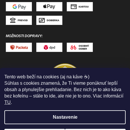
MOŽNOSTI DOPRAVY:
Tento web beží na cookies (aj na káve ☕)
Súhlas s cookies znamená, že Ti vieme ponúknuť lepší
obsah a plynulejšie prehliadanie. Bez nich je to ako káva
bez kofeínu – stále to ide, ale nie je to ono. Viac informácií
TU
.
Nastavenie
Copyright 2026
ToToSPORT.sk
. Všetky práva
vyhradené.
Upraviť nastavenie cookies