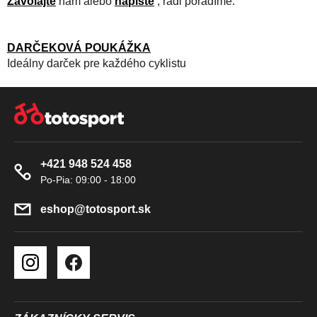
Zavolajte
nám alebo
napíšte
, radi poradíme.
DARČEKOVÁ POUKÁŽKA
Ideálny darček pre každého cyklistu
Z
Á
P
Ä
+421 948 524 458
T
I
E
eshop
@
totosport.sk