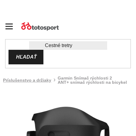
Prejsť
na
obsah
HĽADAŤ
Garmin Snímač rýchlosti 2
Príslušenstvo a držiaky
ANT+ snímač rýchlosti na bicykel