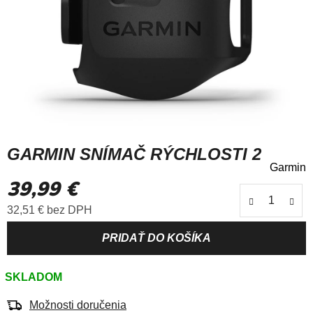
GARMIN SNÍMAČ RÝCHLOSTI 2
Garmin
Priemerné
39,99 €
hodnotenie
produktu
Jednotková cena:
32,51 € bez DPH
je
5,0
z
5
SKLADOM
hviezdičiek.
Možnosti doručenia