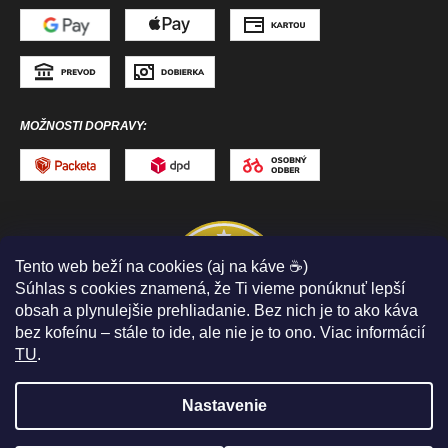
MOŽNOSTI DOPRAVY:
Tento web beží na cookies (aj na káve ☕)
Súhlas s cookies znamená, že Ti vieme ponúknuť lepší
obsah a plynulejšie prehliadanie. Bez nich je to ako káva
bez kofeínu – stále to ide, ale nie je to ono. Viac informácií
TU
.
Nastavenie
Copyright 2026
ToToSPORT.sk
. Všetky práva
vyhradené.
Upraviť nastavenie cookies