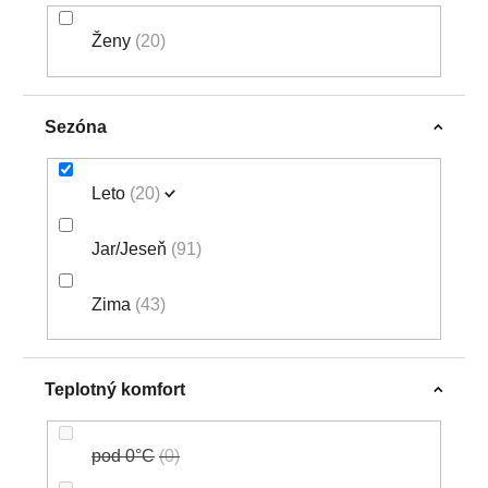
Ženy
20
Sezóna
Leto
20
Jar/Jeseň
91
Zima
43
Teplotný komfort
pod 0°C
0