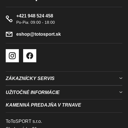
P
K
Ä
Y
+421 948 524 458
T
V
I
Ý
P
E
eshop
@
totosport.sk
I
S
U
ZÁKAZNÍCKY SERVIS
UŽITOČNÉ INFORMÁCIE
KAMENNÁ PREDAJŇA V TRNAVE
ToToSPORT s.r.o.