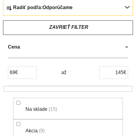
R
Radiť podľa:
Odporúčame
A
D
E
ZAVRIEŤ FILTER
N
I
Cena
E
P
R
O
69
€
145
€
D
U
K
T
Na sklade
15
O
V
Akcia
9