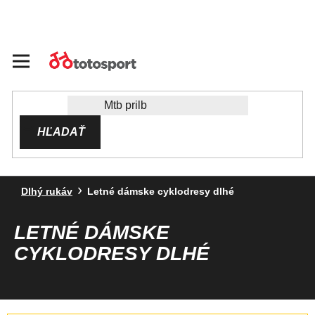
Prejsť
na
obsah
HĽADAŤ
Dlhý rukáv
Letné dámske cyklodresy dlhé
LETNÉ DÁMSKE
CYKLODRESY DLHÉ