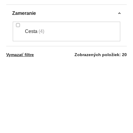
Zameranie
Cesta
4
Vymazať filtre
Zobrazených položiek:
20
V
AKCIA
NOVINKA
Ý
NOVINKA
P
I
S
P
R
Assos UMA GT LS
Castelli Espresso 2 W
O
Jersey S11 Evo,
LS jersey, Mango