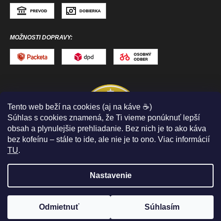
MOŽNOSTI DOPRAVY:
Tento web beží na cookies (aj na káve ☕)
Súhlas s cookies znamená, že Ti vieme ponúknuť lepší
obsah a plynulejšie prehliadanie. Bez nich je to ako káva
bez kofeínu – stále to ide, ale nie je to ono. Viac informácií
TU
.
Nastavenie
Copyright 2026
ToToSPORT.sk
. Všetky práva
vyhradené.
Upraviť nastavenie cookies
Odmietnuť
Súhlasím
Vytvoril Shoptet
PELOTÓN ZLIAV
až -50%
🤩