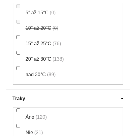
5° až 15°C
0
10° až 20°C
0
15° až 25°C
76
20° až 30°C
138
nad 30°C
89
Traky
Áno
120
Nie
21