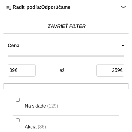
R
Radiť podľa:
Odporúčame
A
D
E
ZAVRIEŤ FILTER
N
I
Cena
E
P
R
O
39
€
259
€
D
U
K
T
Na sklade
129
O
V
Akcia
86