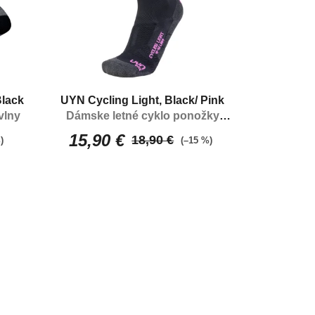
Black
UYN Cycling Light, Black/ Pink
vlny
Dámske letné cyklo ponožky
prispôsobené pre cyklistiku
15,90 €
18,90 €
)
(–15 %)