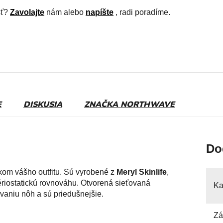
sť?
Zavolajte
nám alebo
napíšte
, radi poradíme.
E
DISKUSIA
ZNAČKA
NORTHWAVE
Do
om vášho outfitu. Sú vyrobené z
Meryl Skinlife
,
ériostatickú rovnováhu. Otvorená sieťovaná
Ka
evaniu nôh a sú priedušnejšie.
Zá