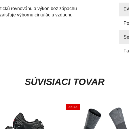
tatickú rovnováhu a výkon bez zápachu
E
zaisťuje výbornú cirkuláciu vzduchu
Po
Se
Fa
SÚVISIACI TOVAR
AKCIA