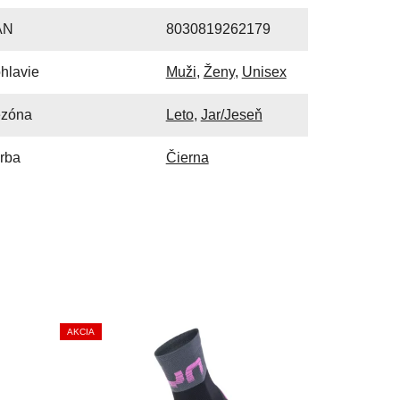
AN
8030819262179
hlavie
Muži
,
Ženy
,
Unisex
zóna
Leto
,
Jar/Jeseň
rba
Čierna
AKCIA