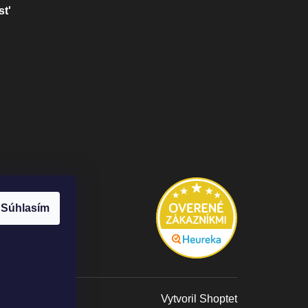
st'
Súhlasím
Vytvoril Shoptet