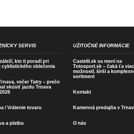
NÍCKY SERVIS
UŽITOČNÉ INFORMÁCIE
áleží, kto ti poradí pri
Castelli.sk sa mení na
 cyklistického oblečenia
Totosport.sk – čaká ťa via
možností, širší a komplexn
sortiment
rnava, večer Tatry – prečo
mal skúsiť jazdu Trnava
2026
Kontakt
 / Vrátenie tovaru
Kamenná predajňa v Trna
a a platba
O nás