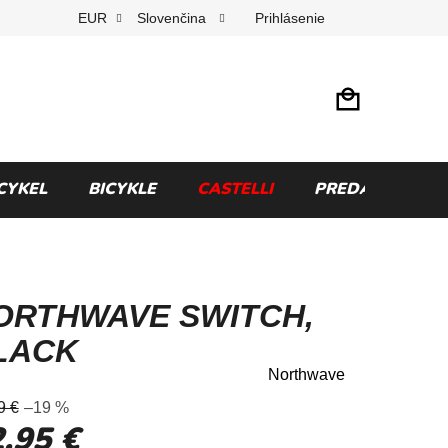
Prihlásenie
EUR
Slovenčina
CYKEL
BICYKLE
CASTELLI
PREDÁVANÉ ZN
ORTHWAVE SWITCH,
LACK
Northwave
merné
9 €
–19 %
otenie
,95 €
uktu