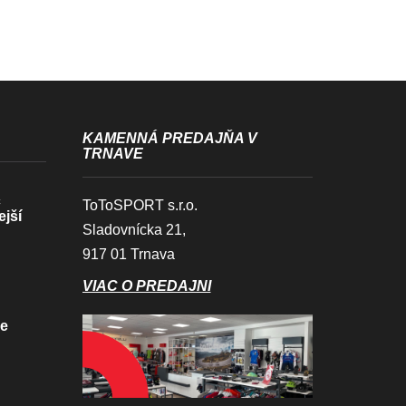
KAMENNÁ PREDAJŇA V
TRNAVE
c
ToToSPORT s.r.o.
ejší
Sladovnícka 21,
917 01 Trnava
VIAC O PREDAJNI
ve