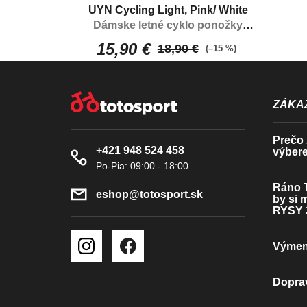
UYN Cycling Light, Pink/ White
Dámske letné cyklo ponožky
prispôsobené pre cyklistiku
15,90 €
18,90 €
(–15 %)
Z
Á
ZÁKAZ
P
Prečo z
+421 948 524 458
výbere
Ä
T
Ráno T
eshop
@
totosport.sk
by si 
I
RYSY 
E
Výmena
Doprav