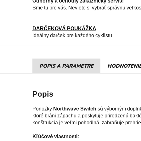
Odborný a ochotný zákaznický servis!
Sme tu pre vás. Neviete si vybrať správnu veľko
DARČEKOVÁ POUKÁŽKA
Ideálny darček pre každého cyklistu
POPIS
HODNOTENI
Ponožky
Northwave Switch
sú výborným doplnk
ktoré bráni zápachu a poskytuje prirodzenú bakt
konštrukcia je veľmi pohodlná, zabraňuje prehri
Kľúčové vlastnosti: