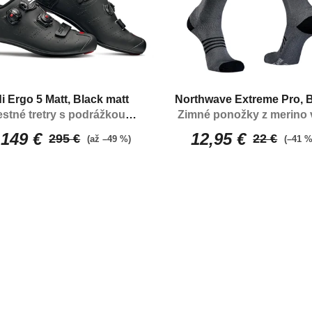
di Ergo 5 Matt, Black matt
Northwave Extreme Pro, 
stné tretry s podrážkou
Zimné ponožky z merino 
Carbon 12 composite
149 €
12,95 €
295 €
22 €
(až –49 %)
(–41 %