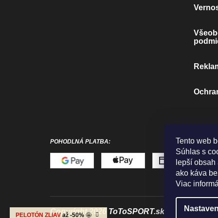
Verno
Všeob
podmi
Rekla
Ochra
Tento web b
POHODLNÁ PLATBA:
Súhlas s co
lepší obsah 
ako káva bez
Viac inform
Nastaven
Copyright 2026
ToToSPORT.sk
. Všetky práv
PELOTÓN ZLIAV
až -50%
🤩