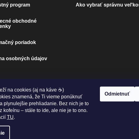
stný program
Ako vybrať správnu vel'ko
ecné obchodné
enky
mačný poriadok
na osobných údajov
eží na cookies (aj na káve ☕)
MOŽNOSTI DOPRAVY:
Odmietnuť
okies znamená, že Ti vieme ponúknuť
a plynulejšie prehliadanie. Bez nich je to
 kofeínu – stále to ide, ale nie je to ono.
ácií
TU
.
ie
a vyhradené.
Upraviť nastavenie cookies