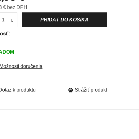
Jednotková cena:
3 € bez DPH
dičiek.
kosť
ADOM
Možnosti doručenia
Strážiť