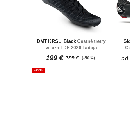
DMT KRSL, Black
Cestné tretry
Si
víťaza TDF 2020 Tadeja
Ce
Pogačara
199 €
399 €
od
(–50 %)
AKCIA