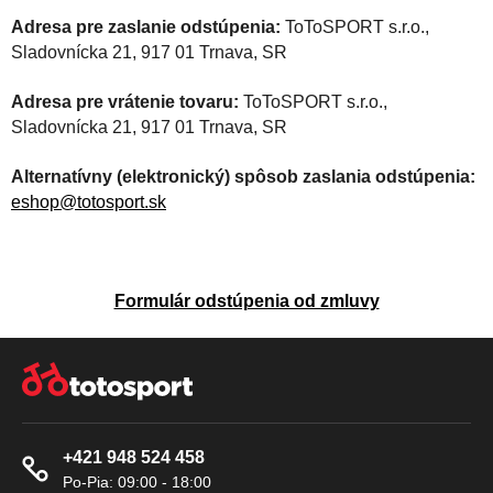
Adresa pre zaslanie odstúpenia:
ToToSPORT s.r.o.,
Sladovnícka 21, 917 01 Trnava, SR
Adresa pre vrátenie tovaru:
ToToSPORT s.r.o.,
Sladovnícka 21, 917 01 Trnava, SR
Alternatívny (elektronický) spôsob zaslania odstúpenia:
eshop@totosport.sk
Formulár odstúpenia od zmluvy
Z
Á
P
Ä
+421 948 524 458
T