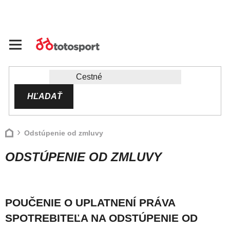
Prejsť
na
obsah
HĽADAŤ
Domov
Odstúpenie od zmluvy
ODSTÚPENIE OD ZMLUVY
POUČENIE O UPLATNENÍ PRÁVA
SPOTREBITEĽA NA ODSTÚPENIE OD