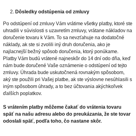
Dôsledky odstúpenia od zmluvy
Po odstúpení od zmluvy Vám vrátime všetky platby, ktoré ste
uhradili v súvislosti s uzavretím zmluvy, vrátane nákladov na
doručenie tovaru k Vám. To sa nevzťahuje na dodatočné
náklady, ak ste si zvolili iný druh doručenia, ako je
najlacnejší bežný spôsob doručenia, ktorý ponúkame.
Platby Vám budú vrátené najneskôr do 14 dní odo dňa, keď
nám bude doručené Vaše oznámenie o odstúpení od tejto
zmluvy. Úhrada bude uskutočnená rovnakým spôsobom,
aký ste použili pri Vašej platbe, ak ste výslovne nesúhlasili s
iným spôsobom úhrady, a to bez účtovania akýchkoľvek
ďalších poplatkov.
S vrátením platby môžeme čakať do vrátenia tovaru
späť na našu adresu alebo do preukázania, že ste tovar
odoslali späť, podľa toho, čo nastane skôr.