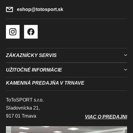
I
E
eshop
@
totosport.sk
ZÁKAZNÍCKY SERVIS
UŽITOČNÉ INFORMÁCIE
KAMENNÁ PREDAJŇA V TRNAVE
ToToSPORT s.r.o.
Sladovnícka 21,
917 01 Trnava
VIAC O PREDAJNI