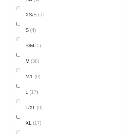
XS/S
0
S
4
S/M
0
M
30
M/L
0
L
17
L/XL
0
XL
17