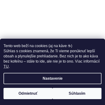
Castelli Espresso Vest,
Castelli Espresso
Vivid orange/ Dark
Thermal LS, Vivid
gray
Pánska
orange/ Dark gray
124,95 €
139,95 €
(–24 %)
(–28 %)
cyklistická ľahko
Pánsky cyklistický
94,95 €
99,95 €
zateplená vesta
dres do prechodných
Tento web beží na cookies (aj na káve ☕)
a mierne chladných
Súhlas s cookies znamená, že Ti vieme ponúknuť lepší
podmienok
obsah a plynulejšie prehliadanie. Bez nich je to ako káva
NAČÍTAŤ 26 ĎALŠÍCH
bez kofeínu – stále to ide, ale nie je to ono. Viac informácií
TU
.
S
3
1
t
r
O
Nastavenie
á
61
položiek celkom
V
n
L
k
HORE
o
Á
Odmietnuť
Súhlasím
v
PELOTÓN ZLIAV
až -50%
🤩
D
a
n
A