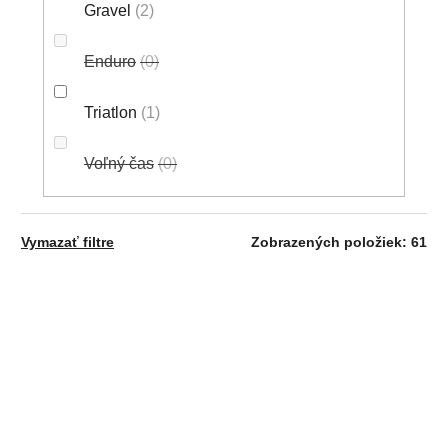
Gravel
2
Enduro
0
Triatlon
1
Voľný čas
0
Vymazať filtre
Zobrazených položiek:
61
V
AKCIA
NOVINKA
Ý
NOVINKA
P
I
S
P