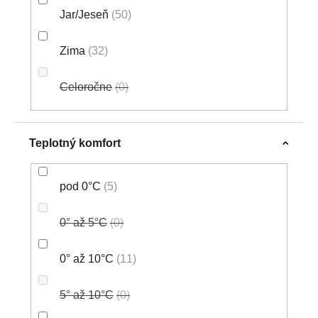
Jar/Jeseň
50
Zima
32
Celoročne
0
Teplotný komfort
pod 0°C
5
0° až 5°C
0
0° až 10°C
11
5° až 10°C
0