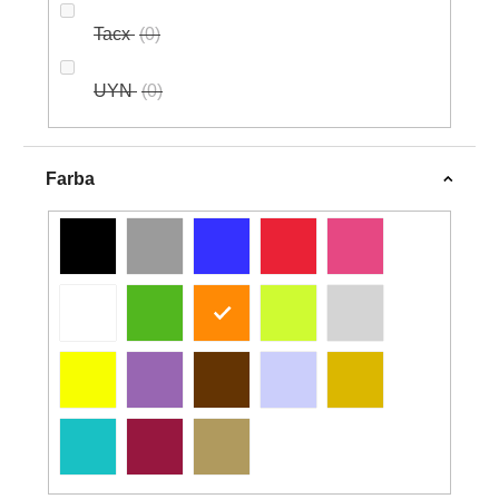
Tacx
0
UYN
0
Farba