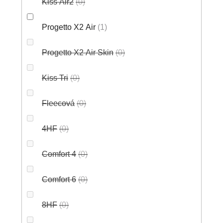
Kiss Air2
0
Progetto X2 Air
1
Progetto X2 Air Skin
0
Kiss Tri
0
Fleecová
0
4HF
0
Comfort 4
0
Comfort 6
0
8HF
0