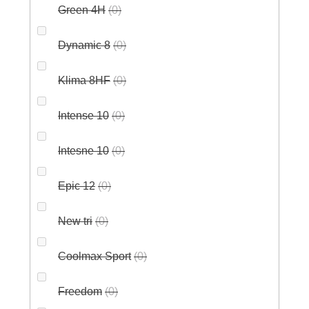
Green 4H
0
Dynamic 8
0
Klima 8HF
0
Intense 10
0
Intesne 10
0
Epic 12
0
New tri
0
Coolmax Sport
0
Freedom
0