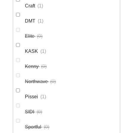
Craft
1
DMT
1
Elite
0
KASK
1
Kenny
0
Northwave
0
Pissei
1
SIDI
0
Sportful
0