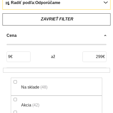
Radiť podľa:
Odporúčame
A
D
E
ZAVRIEŤ FILTER
N
I
Cena
E
P
R
O
9
€
299
€
D
U
K
T
Na sklade
48
O
V
Akcia
42