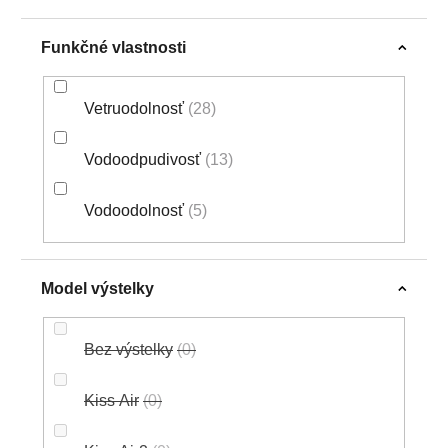
Funkčné vlastnosti
Vetruodolnosť
28
Vodoodpudivosť
13
Vodoodolnosť
5
Model výstelky
Bez výstelky
0
Kiss Air
0