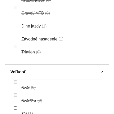
Kratšie jazdy
0
Gravel/ MTB
0
Dlhé jazdy
1
Závodné nasadenie
1
Triatlon
0
Veľkosť
XXS
0
XXS/XS
0
XS
1