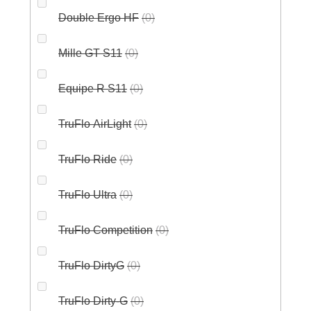
Double Ergo HF
0
Mille GT S11
0
Equipe R S11
0
TruFlo AirLight
0
TruFlo Ride
0
TruFlo Ultra
0
TruFlo Competition
0
TruFlo DirtyG
0
TruFlo Dirty-G
0