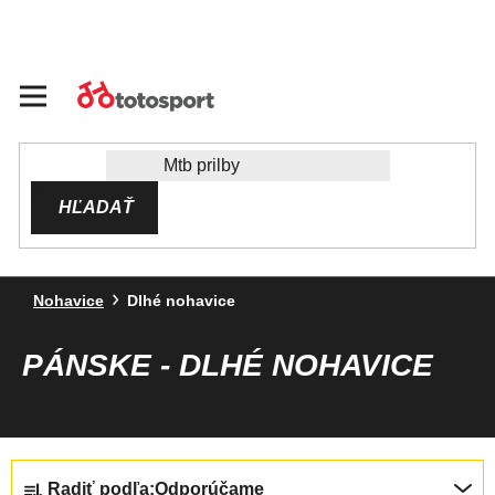
Prejsť
na
obsah
HĽADAŤ
Nohavice
Dlhé nohavice
PÁNSKE - DLHÉ NOHAVICE
R
Radiť podľa:
Odporúčame