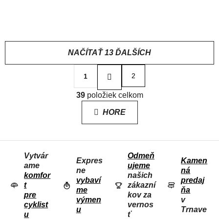
Pánske dlhé zimné
Pánske dlhé zimné
99,95 €
129 €
vodoodpudivé
vodoodpudivé
MTB/Gravel nohavice s
MTB/Gravel nohavice s
trakmi
trakmi
NAČÍTAŤ 13 ĎALŠÍCH
S
2
1
t
r
O
á
39
položiek celkom
V
n
L
k
HORE
o
Á
v
D
a
n
A
i
Vytvár
Odmeň
C
e
Expres
Kamen
ame
ujeme
I
ne
ná
komfor
našich
E
vybaví
predaj
t
zákazní
me
ňa
P
pre
kov za
výmen
v
R
cyklist
vernos
u
Trnave
u
ť
V