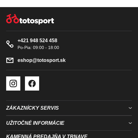
K
Z
Y
Á
V
P
Ý
Ä
P
+421 948 524 458
T
I
S
I
U
E
eshop
@
totosport.sk
ZÁKAZNÍCKY SERVIS
UŽITOČNÉ INFORMÁCIE
KAMENNÁ PREDAJŇA V TRNAVE