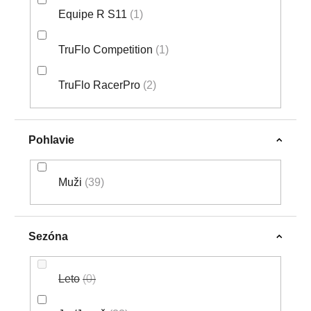
Equipe R S11
1
TruFlo Competition
1
TruFlo RacerPro
2
Pohlavie
Muži
39
Sezóna
Leto
0