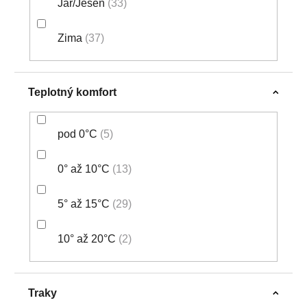
Jar/Jeseň
33
Zima
37
Teplotný komfort
pod 0°C
5
0° až 10°C
13
5° až 15°C
29
10° až 20°C
2
Traky