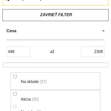
A
D
E
ZAVRIEŤ FILTER
N
I
Cena
E
P
R
O
49
€
230
€
D
U
K
T
Na sklade
37
O
V
Akcia
30