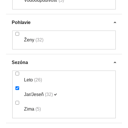
Vodoodpudivosť
3
Pohlavie
Ženy
32
Sezóna
Leto
26
Jar/Jeseň
32
Zima
5