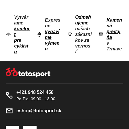
D
a
n
A
i
Vytvár
Odmeň
C
e
Expres
Kamen
ame
ujeme
I
ne
ná
komfor
našich
E
vybaví
predaj
t
zákazní
me
ňa
P
pre
kov za
výmen
v
R
cyklist
vernos
u
Trnave
u
ť
V
K
Z
Y
Á
V
P
Ý
Ä
P
+421 948 524 458
T
I
S
I
U
E
eshop
@
totosport.sk