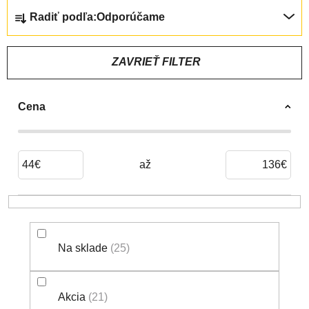
R
Radiť podľa:
Odporúčame
A
D
E
ZAVRIEŤ FILTER
N
I
Cena
E
P
R
O
44
€
136
€
D
U
K
T
Na sklade
25
O
V
Akcia
21