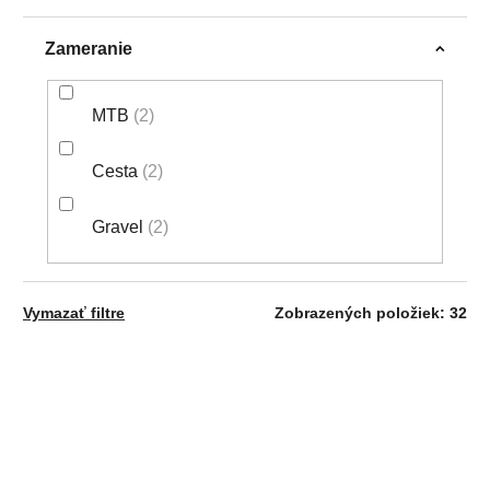
Zameranie
MTB
2
Cesta
2
Gravel
2
Vymazať filtre
Zobrazených položiek:
32
V
AKCIA
NOVINKA
Ý
NOVINKA
P
I